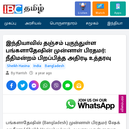
Listen
Watch
Apps
முகப்பு
அரசியல்
பொருளாதாரம்
சமூகம்
இந்தியா
இந்தியாவில் தஞ்சம் புகுந்துள்ள
பங்களாதேஷின் முன்னாள் பிரதமர்:
நீதிமன்றம் பிறப்பித்த அதிரடி உத்தரவு
Sheikh Hasina
India
Bangladesh
By Harrish
a year ago
விளம்பரம்
பங்களாதேஷின் (Bangladesh) முன்னாள் பிரதமர் ஷேக்