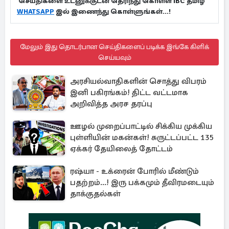
செய்திகளை உடனுக்குடன் தெரிந்து கொள்ள IBC தமிழ்
WHATSAPP
இல் இணைந்து கொள்ளுங்கள்...!
மேலும் இது தொடர்பான செய்திகளைப் படிக்க இங்கே கிளிக்
செய்யவும்
அரசியல்வாதிகளின் சொத்து விபரம்
இனி பகிரங்கம்! திட்ட வட்டமாக
அறிவித்த அரச தரப்பு
ஊழல் முறைப்பாட்டில் சிக்கிய முக்கிய
புள்ளியின் மகன்கள்! சுருட்டப்பட்ட 135
ஏக்கர் தேயிலைத் தோட்டம்
ரஷ்யா - உக்ரைன் போரில் மீண்டும்
பதற்றம்...! இரு பக்கமும் தீவிரமடையும்
தாக்குதல்கள்