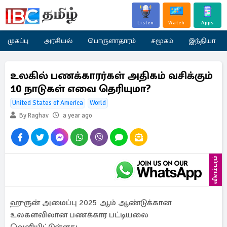
Listen
Watch
Apps
முகப்பு
அரசியல்
பொருளாதாரம்
சமூகம்
இந்தியா
உலகில் பணக்காரர்கள் அதிகம் வசிக்கும்
10 நாடுகள் எவை தெரியுமா?
United States of America
World
By Raghav
a year ago
விளம்பரம்
ஹுருன் அமைப்பு 2025 ஆம் ஆண்டுக்கான
உலகளவிலான பணக்கார பட்டியலை