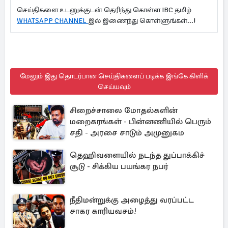
செய்திகளை உடனுக்குடன் தெரிந்து கொள்ள IBC தமிழ்
WHATSAPP CHANNEL
இல் இணைந்து கொள்ளுங்கள்...!
மேலும் இது தொடர்பான செய்திகளைப் படிக்க இங்கே கிளிக்
செய்யவும்
சிறைச்சாலை மோதல்களின்
மறைகரங்கள் - பின்னணியில் பெரும்
சதி - அரசை சாடும் அமுனுகம
தெஹிவளையில் நடந்த துப்பாக்கிச்
சூடு - சிக்கிய பயங்கர நபர்
நீதிமன்றுக்கு அழைத்து வரப்பட்ட
சாகர காரியவசம்!