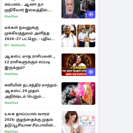
சம்பளம்.. ஆனா நா
முதியோர் இல்லத்தில்:
நடிகரின் கண்ணீர் பேட்டி
Manithan
மக்கள் நலனுக்கு
முக்கியத்துவம் அளித்த
2026–27 பட்ஜெட் - புதிய
நலத்திட்டங்கள்
IBC Tamilnadu
என்னென்ன?
ஆகஸ்ட் மாத ராசிபலன்..,
12 ராசிகளுக்கும் எப்படி
இருக்கும்?
Manithan
சனியின் நட்சத்திர மாற்றம்:
ஆகஸ்ட் 20 முதல்
அதிர்ஷ்டம் பெறும்
ராசிகள்!
Manithan
உலக தாய்ப்பால் வாரம்
2026: குழந்தைக்கு முதல்
தடுப்பூசியான சீம்பாலின்
முக்கியத்துவம்!
Manithan