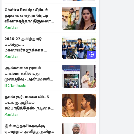
Chaitra Reddy : சீரியல்
நடிகை சைத்ரா ரெட்டி
விவாகரத்தா? திருமண
புகைப்படங்களை நீக்கம்
Manithan
2026-27 தமிழ்நாடு
பட்ஜெட்..,
மாணவர்களுக்காக
வெளியான முக்கிய
Manithan
அறிவிப்புகள்
ஆன்லைன் மூலம்
டாஸ்மாக்கில் மது
முன்பதிவு - அன்புமணி
ராமதாஸ் எதிர்ப்பு
IBC Tamilnadu
நான் சூர்யாவை விட 3
மடங்கு அதிகம்
சம்பாதித்தேன்- நடிகை
ஜோதிகா
Manithan
இல்லத்தரசிகளுக்கு
ஏமாற்றம் அளித்த தமிழக