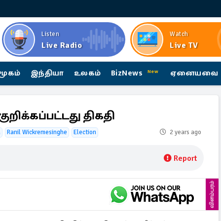
Listen
Watch
Live Radio
Live TV
மூகம்
இந்தியா
உலகம்
BizNews
ஏனையவை
New
ுறிக்கப்பட்டது திகதி
a
Ranil Wickremesinghe
Election
2 years ago
Report
விளம்பரம்