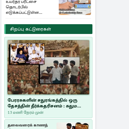
உயர்தர பரீட்சை
தொடர்பில்
எடுக்கப்பட்டுள்ள
தீர்மானம்
சிறப்பு கட்டுரைகள்
பேரரசுகளின் சதுரங்கத்தில் ஒரு
தேசத்தின் தீர்க்கதரிசனம் : சுதுமலை
பிரகடனம் ஒரு வரலாற்றுப் பாடம்
13 மணி நேரம் முன்
தலைவரைக் காணத்