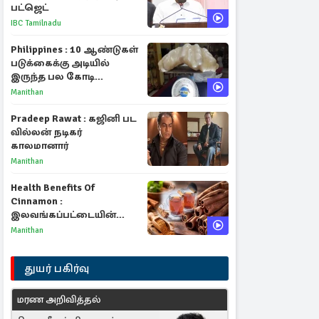
பட்ஜெட்
IBC Tamilnadu
Philippines : 10 ஆண்டுகள்
படுக்கைக்கு அடியில்
இருந்த பல கோடி
மதிப்புள்ள அரிய முத்து!
Manithan
Pradeep Rawat : கஜினி பட
வில்லன் நடிகர்
காலமானார்
Manithan
Health Benefits Of
Cinnamon :
இலவங்கப்பட்டையின்
மருத்துவ குணங்களும்
Manithan
ஆரோக்கிய
நன்மைகளும்!
துயர் பகிர்வு
மரண அறிவித்தல்