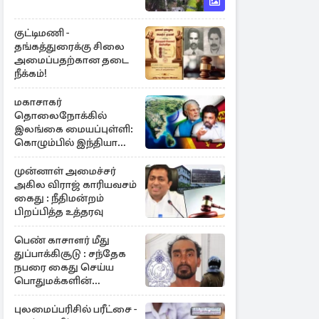
குட்டிமணி -
தங்கத்துரைக்கு சிலை
அமைப்பதற்கான தடை
நீக்கம்!
மகாசாகர்
தொலைநோக்கில்
இலங்கை மையப்புள்ளி:
கொழும்பில் இந்தியா
அழுத்தம்
முன்னாள் அமைச்சர்
அகில விராஜ் காரியவசம்
கைது : நீதிமன்றம்
பிறப்பித்த உத்தரவு
பெண் காசாளர் மீது
துப்பாக்கிசூடு : சந்தேக
நபரை கைது செய்ய
பொதுமக்களின்
உதவியை நாடும்
காவல்துறை
புலமைப்பரிசில் பரீட்சை -