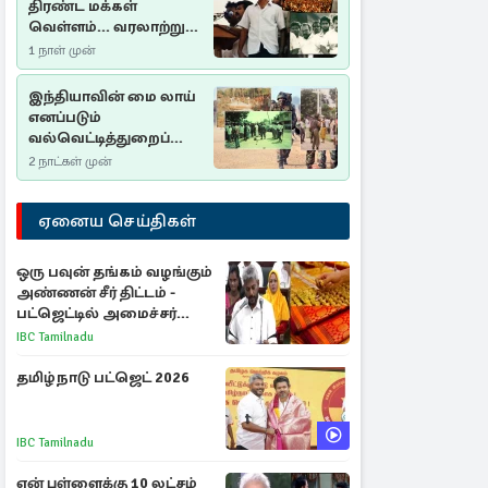
திரண்ட மக்கள்
வெள்ளம்... வரலாற்றுச்
சிறப்புமிக்க சுதுமலைப்
1 நாள் முன்
பிரகடனம்…
இந்தியாவின் மை லாய்
எனப்படும்
வல்வெட்டித்துறைப்
படுகொலை…
2 நாட்கள் முன்
ஏனைய செய்திகள்
ஒரு பவுன் தங்கம் வழங்கும்
அண்ணன் சீர் திட்டம் -
பட்ஜெட்டில் அமைச்சர்
மரிய வில்சன் அறிவிப்பு!
IBC Tamilnadu
தமிழ்நாடு பட்ஜெட் 2026
IBC Tamilnadu
என் புள்ளைக்கு 10 லட்சம்