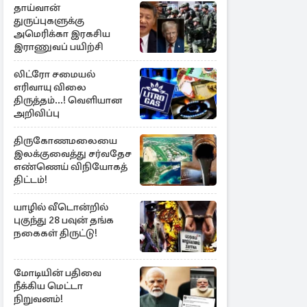
தாய்வான்
துருப்புகளுக்கு
அமெரிக்கா இரகசிய
இராணுவப் பயிற்சி
லிட்ரோ சமையல்
எரிவாயு விலை
திருத்தம்...! வெளியான
அறிவிப்பு
திருகோணமலையை
இலக்குவைத்து சர்வதேச
எண்ணெய் விநியோகத்
திட்டம்!
யாழில் வீடொன்றில்
புகுந்து 28 பவுன் தங்க
நகைகள் திருட்டு!
மோடியின் பதிவை
நீக்கிய மெட்டா
நிறுவனம்!