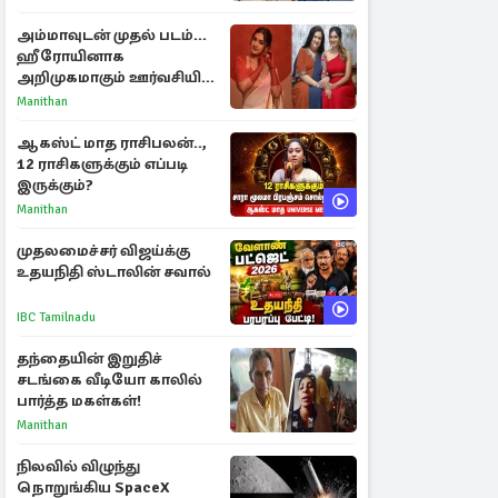
அம்மாவுடன் முதல் படம்...
ஹீரோயினாக
அறிமுகமாகும் ஊர்வசியின்
மகள் தேஜலட்சுமி!
Manithan
ஆகஸ்ட் மாத ராசிபலன்..,
12 ராசிகளுக்கும் எப்படி
இருக்கும்?
Manithan
முதலமைச்சர் விஜய்க்கு
உதயநிதி ஸ்டாலின் சவால்
IBC Tamilnadu
தந்தையின் இறுதிச்
சடங்கை வீடியோ காலில்
பார்த்த மகள்கள்!
Manithan
நிலவில் விழுந்து
நொறுங்கிய SpaceX