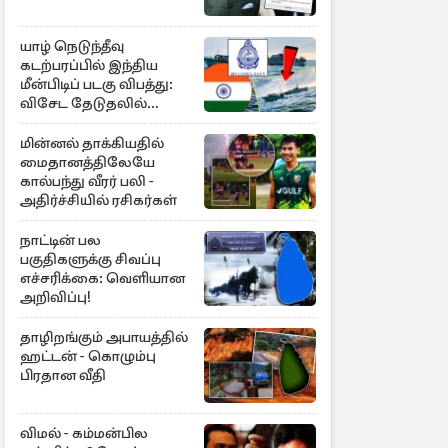
யாழ் நெடுந்தீவு
கடற்பரப்பில் இந்திய
மீன்பிடிப் படகு விபத்து:
விசேட தேடுதலில்
இலங்கை கடற்படை
மின்னல் தாக்கியதில்
மைதானத்திலேயே
கால்பந்து வீரர் பலி -
அதிர்ச்சியில் ரசிகர்கள்
நாட்டின் பல
பகுதிகளுக்கு சிவப்பு
எச்சரிக்கை: வெளியான
அறிவிப்பு!
தாழிறங்கும் அபாயத்தில்
ஹட்டன் - கொழும்பு
பிரதான வீதி
விமல் - கம்மன்பில