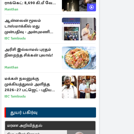
ராக்கெட்: 8,690 கி.மீ வேக
மோதலால் உருவான புதிய
Manithan
பள்ளம்!
ஆன்லைன் மூலம்
டாஸ்மாக்கில் மது
முன்பதிவு - அன்புமணி
ராமதாஸ் எதிர்ப்பு
IBC Tamilnadu
அரிசி இல்லாமல் புரதம்
நிறைந்த சிக்கன் புலாவ்!
Manithan
மக்கள் நலனுக்கு
முக்கியத்துவம் அளித்த
2026–27 பட்ஜெட் - புதிய
நலத்திட்டங்கள்
IBC Tamilnadu
என்னென்ன?
துயர் பகிர்வு
மரண அறிவித்தல்