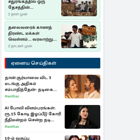
சதுரங்கத்தில் ஒரு
தேசத்தின்
தீர்க்கதரிசனம் :
1 நாள் முன்
சுதுமலை பிரகடனம்
ஒரு வரலாற்றுப் பாடம்
தலைவரைக் காணத்
திரண்ட மக்கள்
வெள்ளம்... வரலாற்றுச்
சிறப்புமிக்க சுதுமலைப்
2 நாட்கள் முன்
பிரகடனம்…
ஏனைய செய்திகள்
நான் சூர்யாவை விட 3
மடங்கு அதிகம்
சம்பாதித்தேன்- நடிகை
ஜோதிகா
Manithan
AI போலி விளம்பரங்கள்:
ரூ.15 கோடி இழப்பீடு கோரி
நீதிமன்றம் சென்ற நடிகை
ஸ்ருதி ஹாசன்!
Manithan
10-ம் வகுப்பு