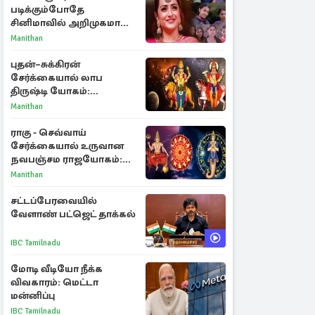
படிக்கும்போதே
சினிமாவில் அறிமுகமான
த்ரிஷா! உண்மையை
Manithan
பகிர்ந்த இயக்குநர் பிரவீன்
காந்தி
புதன்–சுக்கிரன்
சேர்க்கையால் லாப
திருஷ்டி யோகம்:
அதிர்ஷ்டம் பெறும் டாப் 3
Manithan
ராசிகள்!
ராகு - செவ்வாய்
சேர்க்கையால் உருவான
நவபஞ்சம ராஜயோகம்:
அதிர்ஷ்டம் பெறும் 3
Manithan
ராசிகள்!
சட்டப்பேரவையில்
வேளாண் பட்ஜெட் தாக்கல்
IBC Tamilnadu
மோடி வீடியோ நீக்க
விவகாரம்: மெட்டா
மன்னிப்பு
IBC Tamilnadu