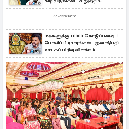
வழிவிடுங்கள் - வலுக்கும்
கோரிக்கை
Advertisement
மக்களுக்கு 10000 கொடுப்பனவு..!
போலிப் பிரசாரங்கள் - ஜனாதிபதி
ஊடகப் பிரிவு விளக்கம்