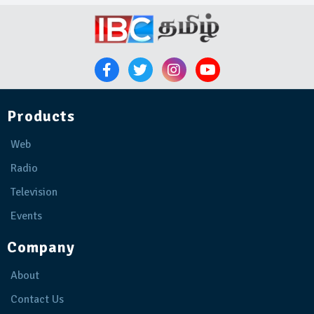
Products
Web
Radio
Television
Events
Company
About
Contact Us