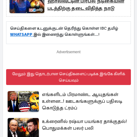
ஹாலிவுட்டின் பிரபல நடிகையின்
படத்திற்கு தடை விதித்த நாடு
செய்திகளை உடனுக்குடன் தெரிந்து கொள்ள IBC தமிழ்
WHATSAPP
இல் இணைந்து கொள்ளுங்கள்...!
Advertisement
மேலும் இது தொடர்பான செய்திகளைப் படிக்க இங்கே கிளிக்
செய்யவும்
எங்களிடம் பிரமாண்ட ஆயுதங்கள்
உள்ளன..! ஊடகங்களுக்குப் பதிலடி
கொடுத்த ட்ரம்ப்
உக்ரைனில் ரஷ்யா பயங்கர தாக்குதல்!
பொதுமக்கள் பலர் பலி