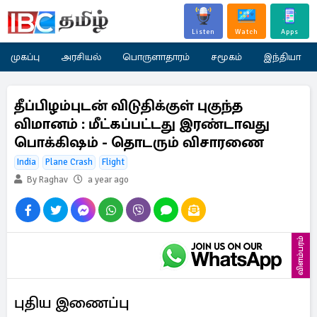
Listen
Watch
Apps
முகப்பு
அரசியல்
பொருளாதாரம்
சமூகம்
இந்தியா
தீப்பிழம்புடன் விடுதிக்குள் புகுந்த
விமானம் : மீட்கப்பட்டது இரண்டாவது
பொக்கிஷம் - தொடரும் விசாரணை
India
Plane Crash
Flight
By Raghav
a year ago
விளம்பரம்
புதிய இணைப்பு