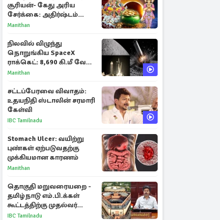
சூரியன்- கேது அரிய
சேர்க்கை: அதிர்ஷ்டம்
பெறும் 3 ராசிகள்!
Manithan
நிலவில் விழுந்து
நொறுங்கிய SpaceX
ராக்கெட்: 8,690 கி.மீ வேக
மோதலால் உருவான புதிய
Manithan
பள்ளம்!
சட்டப்பேரவை விவாதம்:
உதயநிதி ஸ்டாலின் சரமாரி
கேள்வி
IBC Tamilnadu
Stomach Ulcer: வயிற்று
புண்கள் ஏற்படுவதற்கு
முக்கியமான காரணம்
Manithan
தொகுதி மறுவரையறை -
தமிழ்நாடு எம்.பி.க்கள்
கூட்டத்திற்கு முதல்வர்
விஜய் அழைப்பு
IBC Tamilnadu