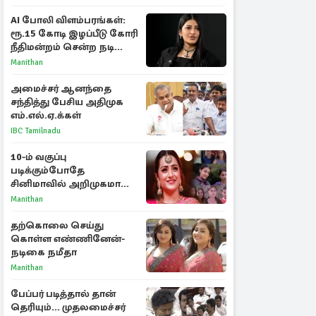
AI போலி விளம்பரங்கள்:
ரூ.15 கோடி இழப்பீடு கோரி
நீதிமன்றம் சென்ற நடிகை
ஸ்ருதி ஹாசன்!
Manithan
அமைச்சர் ஆனந்தை
சந்தித்து பேசிய அதிமுக
எம்.எல்.ஏ.க்கள்
IBC Tamilnadu
10-ம் வகுப்பு
படிக்கும்போதே
சினிமாவில் அறிமுகமான
த்ரிஷா! உண்மையை
Manithan
பகிர்ந்த இயக்குநர் பிரவீன்
காந்தி
தற்கொலை செய்து
கொள்ள எண்ணினேன்-
நடிகை நமீதா
Manithan
பேப்பர் படித்தால் தான்
தெரியும்... முதலமைச்சர்