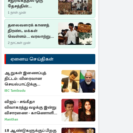
சதுரங்கத்தில் ஒரு
தேசத்தின்
தீர்க்கதரிசனம் :
1 நாள் முன்
சுதுமலை பிரகடனம்
ஒரு வரலாற்றுப் பாடம்
தலைவரைக் காணத்
திரண்ட மக்கள்
வெள்ளம்... வரலாற்றுச்
சிறப்புமிக்க சுதுமலைப்
2 நாட்கள் முன்
பிரகடனம்…
ஏனைய செய்திகள்
ஆறுகள் இணைப்புத்
திட்டம்: விரைவான
செயல்பாட்டுக்கு
பிரதமருக்கு முதலமைச்சர்
IBC Tamilnadu
கடிதம்
விஜய் - சங்கீதா
விவாகரத்து வழக்கு இன்று
விசாரணை - காணொளி
மூலம் ஆஜராக வாய்ப்பு
Manithan
18 ஆண்டுகளுக்குப் பிறகு