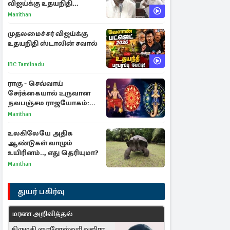
விஜய்க்கு உதயநிதி
ஸ்டாலின் பதிலடி
Manithan
முதலமைச்சர் விஜய்க்கு
உதயநிதி ஸ்டாலின் சவால்
IBC Tamilnadu
ராகு - செவ்வாய்
சேர்க்கையால் உருவான
நவபஞ்சம ராஜயோகம்:
அதிர்ஷ்டம் பெறும் 3
Manithan
ராசிகள்!
உலகிலேயே அதிக
ஆண்டுகள் வாழும்
உயிரினம்.., எது தெரியுமா?
Manithan
துயர் பகிர்வு
மரண அறிவித்தல்
திருமதி ஞானேஸ்வரி வஜிரா