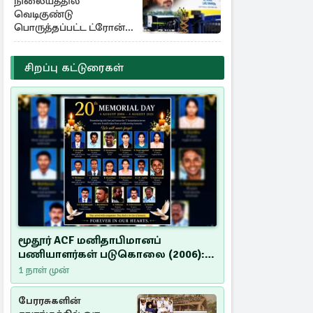
நிலையத்தில்
வெடிகுண்டு
பொருத்தப்பட்ட ட்ரோன்!
தப்பியது உக்ரைன்
விமானம்
சிறப்பு கட்டுரைகள்
மூதூர் ACF மனிதாபிமானப்
பணியாளர்கள் படுகொலை (2006):
20 ஆண்டுகளாகியும் நீதி
1 நாள் முன்
மறுக்கப்பட்ட மனிதாபிமானப்
பேரவலம்
பேரரசுகளின்