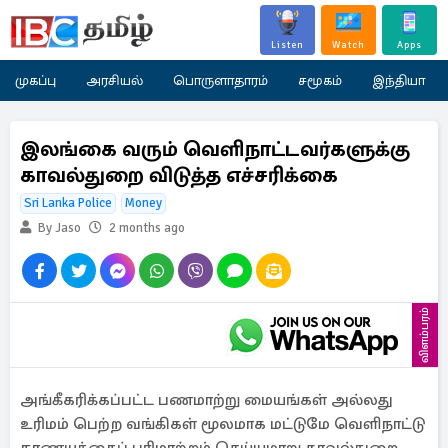
Listen
Watch
Apps
முகப்பு
அரசியல்
பொருளாதாரம்
சமூகம்
இந்தியா
இலங்கை வரும் வெளிநாட்டவர்களுக்கு
காவல்துறை விடுத்த எச்சரிக்கை
Sri Lanka Police
Money
By Jaso
2 months ago
விளம்பரம்
அங்கீகரிக்கப்பட்ட பணமாற்று மையங்கள் அல்லது
உரிமம் பெற்ற வங்கிகள் மூலமாக மட்டுமே வெளிநாட்டு