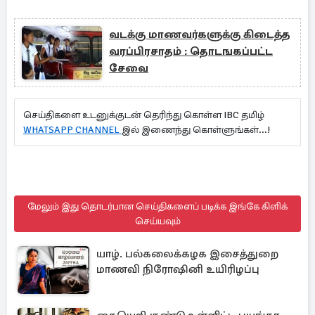
வடக்கு மாணவர்களுக்கு கிடைத்த
வரப்பிரசாதம் : தொடஙகப்பட்ட
சேவை
செய்திகளை உடனுக்குடன் தெரிந்து கொள்ள IBC தமிழ்
WHATSAPP CHANNEL
இல் இணைந்து கொள்ளுங்கள்...!
மேலும் இது தொடர்பான செய்திகளைப் படிக்க இங்கே கிளிக்
செய்யவும்
யாழ். பல்கலைக்கழக இசைத்துறை
மாணவி நிரோஷினி உயிரிழப்பு