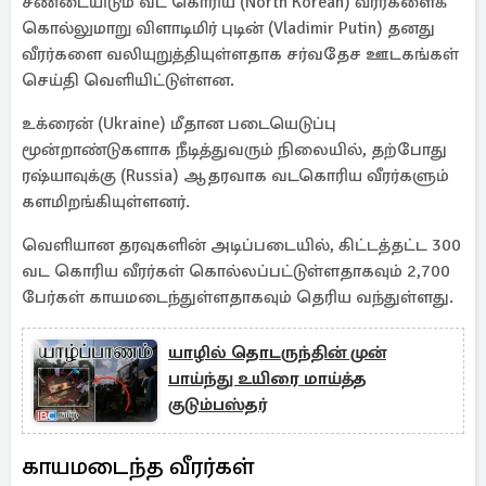
சண்டையிடும் வட கொரிய (North Korean) வீரர்களைக்
கொல்லுமாறு விளாடிமிர் புடின் (Vladimir Putin) தனது
வீரர்களை வலியுறுத்தியுள்ளதாக சர்வதேச ஊடகங்கள்
செய்தி வெளியிட்டுள்ளன.
உக்ரைன் (Ukraine) மீதான படையெடுப்பு
மூன்றாண்டுகளாக நீடித்துவரும் நிலையில், தற்போது
ரஷ்யாவுக்கு (Russia) ஆதரவாக வடகொரிய வீரர்களும்
களமிறங்கியுள்ளனர்.
வெளியான தரவுகளின் அடிப்படையில், கிட்டத்தட்ட 300
வட கொரிய வீரர்கள் கொல்லப்பட்டுள்ளதாகவும் 2,700
பேர்கள் காயமடைந்துள்ளதாகவும் தெரிய வந்துள்ளது.
யாழில் தொடருந்தின் முன்
பாய்ந்து உயிரை மாய்த்த
குடும்பஸ்தர்
காயமடைந்த வீரர்கள்