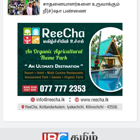
சாதனையாளர்களை உருவாக்கும்
றீ(ச்)ஷா பண்ணை