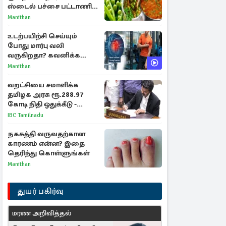
ஸ்டைல் பச்சை பட்டாணி
கிரேவி
Manithan
உடற்பயிற்சி செய்யும்
போது மார்பு வலி
வருகிறதா? கவனிக்க
வேண்டிய எச்சரிக்கை
Manithan
அறிகுறிகள்
வறட்சியை சமாளிக்க
தமிழக அரசு ரூ.288.97
கோடி நிதி ஒதுக்கீடு -
வெளியான அரசாணை
IBC Tamilnadu
நகசுத்தி வருவதற்கான
காரணம் என்ன? இதை
தெரிந்து கொள்ளுங்கள்
Manithan
துயர் பகிர்வு
மரண அறிவித்தல்