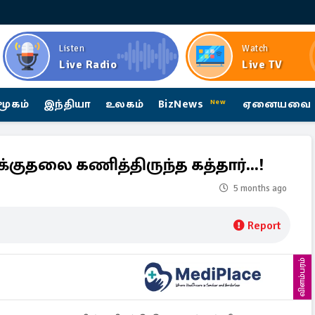
Listen
Watch
Live Radio
Live TV
மூகம்
இந்தியா
உலகம்
BizNews
ஏனையவை
New
க்குதலை கணித்திருந்த கத்தார்...!
5 months ago
Report
விளம்பரம்