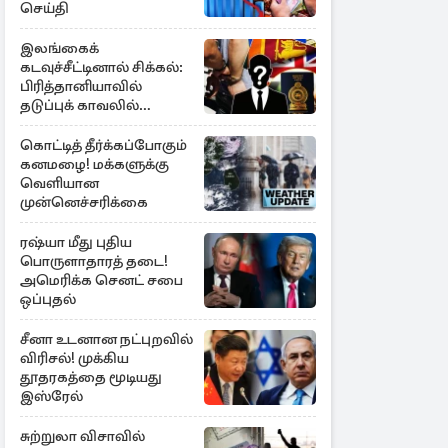
செய்தி
இலங்கைக்
கடவுச்சீட்டினால் சிக்கல்:
பிரித்தானியாவில்
தடுப்புக் காவலில்
முன்னாள் எம்.பி!
கொட்டித் தீர்க்கப்போகும்
கனமழை! மக்களுக்கு
வெளியான
முன்னெச்சரிக்கை
ரஷ்யா மீது புதிய
பொருளாதாரத் தடை!
அமெரிக்க செனட் சபை
ஒப்புதல்
சீனா உடனான நட்புறவில்
விரிசல்! முக்கிய
தூதரகத்தை மூடியது
இஸ்ரேல்
சுற்றுலா விசாவில்