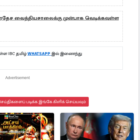
ிரதேச வைத்தியசாலைக்கு முன்பாக வெடிக்கவுள்ள
்ள IBC தமிழ்
WHATSAPP
இல் இணைந்து
Advertisement
ய்திகளைப் படிக்க இங்கே கிளிக் செய்யவும்