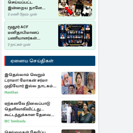
செய்யப்பட்ட
இன்றைய நாளே
செம்மணி
2 மணி நேரம் முன்
இனப்படுகொலை
தினம்…!
மூதூர் ACF
மனிதாபிமானப்
பணியாளர்கள்
படுகொலை (2006): 20
2 நாட்கள் முன்
ஆண்டுகளாகியும் நீதி
மறுக்கப்பட்ட
ஏனைய செய்திகள்
மனிதாபிமானப்
பேரவலம்
இதெல்லாம் வெறும்
ட்ராமா! மோகன் சர்மா
முதியோர் இல்ல நாடகம்
குறித்து குட்டி பத்மினி
Manithan
பரபரப்பு பேட்டி
ஏற்கனவே நிலைப்பாடு
தெளிவாகிவிட்டது...
கூட்டத்துக்கான தேவை
என்ன? - கனிமொழி
IBC Tamilnadu
விமர்சனம்
செல்வமகள் சேமிப்பு