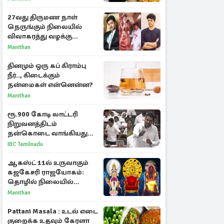
27வது திருமண நாள்
நெருங்கும் நிலையில்
விவாகரத்து வழக்கு
வாபஸ்! விஜய்யுடன்
Manithan
மீண்டும் இணைவாரா?
தினமும் ஒரு கப் கிராம்பு
நீர்.., கிடைக்கும்
நன்மைகள் என்னென்ன?
Manithan
ரூ.900 கோடி லாட்டரி
நிறுவனத்திடம்
நன்கொடை வாங்கியது
ஏன்? உதயநிதி - ஆதவ்
IBC Tamilnadu
விவாதம்
ஆகஸ்ட் 11ல் உருவாகும்
கஜகேசரி ராஜயோகம்:
தொழில் நிலையில்
அதிர்ஷ்டம் பெறும் 3
Manithan
ராசிகள்!
Pattani Masala : உடல் எடை
குறைக்க உதவும் கேரளா