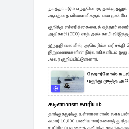
நடத்தப்படும் எந்தவொரு தாக்குதலும் 
ஆபத்தை விளைவிக்கும் என முன்பே எச்
குறித்த எச்சரிக்கையைக் கத்தார் எனர
அதிகாரி (CEO) சாத் அல்-காபி விடுத்த
இந்தநிலையில், அமெரிக்க எரிசக்தி
நிறுவனங்களின் நிர்வாகிகளிடம் இது க
அவர் குறிப்பிட்டுள்ளார்.
ஹோர்மோஸ் கடலில்
புகுந்து முடித்த அ
கடினமான காரியம்
தாக்குதலுக்கு உள்ளான ராஸ் லாஃபன் (R
சுமார் 10,000 பணியாளர்களைத் து
உயிரிழப்புகளைத் தவிர்க்க முடிந்ததாக