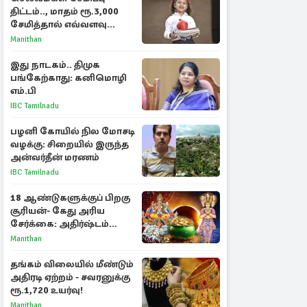
திட்டம்.., மாதம் ரூ.3,000
சேமித்தால் எவ்வளவு
கிடைக்கும்?
Manithan
இது நாடகம்.. திமுக
பங்கேற்காது: கனிமொழி
எம்.பி
IBC Tamilnadu
பழனி கோயில் நில மோசடி
வழக்கு: சிறையில் இருந்த
அன்வர்தீன் மரணம்
IBC Tamilnadu
18 ஆண்டுகளுக்குப் பிறகு
சூரியன்- கேது அரிய
சேர்க்கை: அதிர்ஷ்டம்
பெறும் 3 ராசிகள்!
Manithan
தங்கம் விலையில் மீண்டும்
அதிரடி ஏற்றம் - சவரனுக்கு
ரூ.1,720 உயர்வு!
Manithan