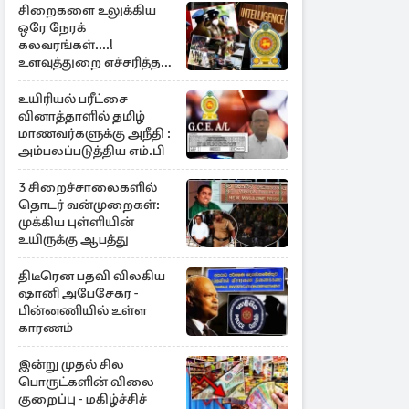
சிறைகளை உலுக்கிய
ஒரே நேரக்
கலவரங்கள்....!
உளவுத்துறை எச்சரித்த
பாரிய சதி அம்பலம்
உயிரியல் பரீட்சை
வினாத்தாளில் தமிழ்
மாணவர்களுக்கு அநீதி :
அம்பலப்படுத்திய எம்.பி
3 சிறைச்சாலைகளில்
தொடர் வன்முறைகள்:
முக்கிய புள்ளியின்
உயிருக்கு ஆபத்து
திடீரென பதவி விலகிய
ஷானி அபேசேகர -
பின்னணியில் உள்ள
காரணம்
இன்று முதல் சில
பொருட்களின் விலை
குறைப்பு - மகிழ்ச்சிச்