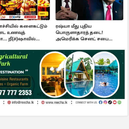
ச்சியில் களைகட்டும்
ரஷ்யா மீது புதிய
்ட உணவுத்
பொருளாதாரத் தடை!
ா... றீ(ச்)ஷாவில்
அமெரிக்க செனட் சபை
ட்டம்!
ஒப்புதல்