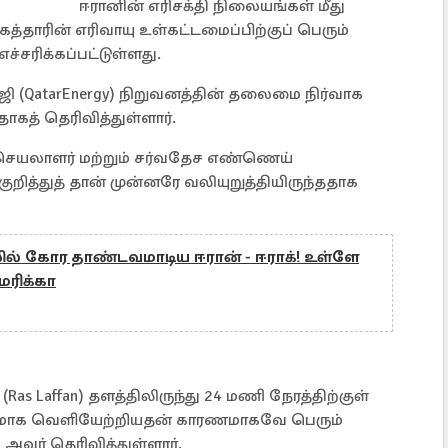
ஈரானின் எரிசக்தி நிலையங்கள் மீது
கத்தாரின் எரிவாயு உள்கட்டமைப்பிற்குப் பெரும்
சரிக்கப்பட்டுள்ளது.
்ஜி (QatarEnergy) நிறுவனத்தின் தலைமை நிர்வாக
தாகத் தெரிவித்துள்ளார்.
 செயலாளர் மற்றும் சர்வதேச எண்ணெய்
ுறித்துத் தான் முன்னரே வலியுறுத்தியிருந்ததாக
 கோர தாண்டவமாடிய ஈரான் - ஈராக்! உள்ளே
மெரிக்கா
as Laffan) தளத்திலிருந்து 24 மணி நேரத்திற்குள்
ரிதமாக வெளியேற்றியதன் காரணமாகவே பெரும்
 அவர் தெரிவித்துள்ளார்.