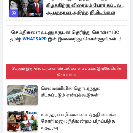
கிழக்கிற்கு விரையும் போர் கப்பல் :
ஆபத்தான அடுத்த நிமிடங்கள்
செய்திகளை உடனுக்குடன் தெரிந்து கொள்ள IBC
தமிழ்
WHATSAPP
இல் இணைந்து கொள்ளுங்கள்...!
மேலும் இது தொடர்பான செய்திகளைப் படிக்க இங்கே கிளிக்
செய்யவும்
செம்மணியில் தொடர்ந்தும்
மீட்கப்படும் என்புக்கூடுகள்
உயர்தரப் பரீட்சையை ஒத்திவைக்க
கோரி மனு : நீதிமன்றம் பிறப்பித்த
உத்தரவு