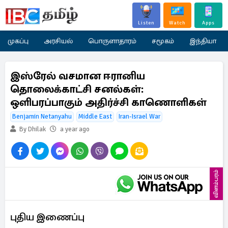
Listen
Watch
Apps
முகப்பு
அரசியல்
பொருளாதாரம்
சமூகம்
இந்தியா
இஸ்ரேல் வசமான ஈரானிய
தொலைக்காட்சி சனல்கள்:
ஒளிபரப்பாகும் அதிர்ச்சி காணொளிகள்
Benjamin Netanyahu
Middle East
Iran-Israel War
By Dhilak
a year ago
விளம்பரம்
புதிய இணைப்பு