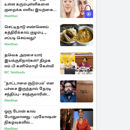
உள்ள கரும்புள்ளிகளை
குறைக்க எளிய இயற்கை
வழிகள்!
Manithan
செட்டிநாடு எண்ணெய்
கத்திரிக்காய் குழம்பு..,
எப்படி செய்வது?
Manithan
தவெக அரசை யார்
இயக்குகிறார்கள்? திமுக
எம்.பி கனிமொழி கேள்வி
IBC Tamilnadu
‘நாட்டாமை குடும்பம்’ என
பச்சை இருந்தால் நேரடி
சந்திப்பு– சரத்குமாரின்
புதிய யோசனை
Manithan
ஒரு போன் கால்
போதுமானது - புரமோஷன்
நிகழ்வுகளில்
பங்கேற்காதது குறித்து
Manithan