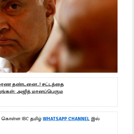
ு மரண தண்டனை..! சட்டத்தை
ுங்கள்: அஜித் மானப்பெரும
ு கொள்ள IBC தமிழ்
WHATSAPP CHANNEL
இல்