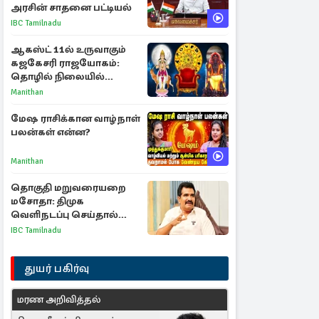
அரசின் சாதனை பட்டியல்
IBC Tamilnadu
ஆகஸ்ட் 11ல் உருவாகும்
கஜகேசரி ராஜயோகம்:
தொழில் நிலையில்
அதிர்ஷ்டம் பெறும் 3
Manithan
ராசிகள்!
மேஷ ராசிக்கான வாழ்நாள்
பலன்கள் என்ன?
Manithan
தொகுதி மறுவரையறை
மசோதா: திமுக
வெளிநடப்பு செய்தால்
ஆதரவாகவே கருதப்படும்
IBC Tamilnadu
– அமைச்சர் நிர்மல்குமார்
துயர் பகிர்வு
மரண அறிவித்தல்