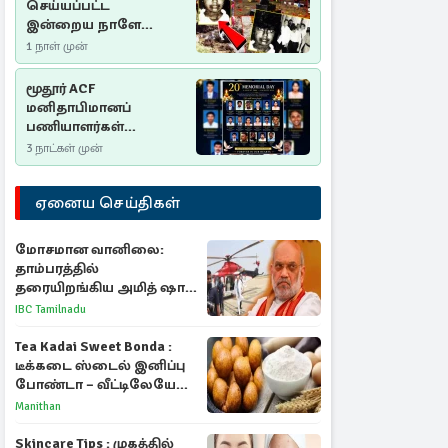
செய்யப்பட்ட
இன்றைய நாளே
செம்மணி
1 நாள் முன்
இனப்படுகொலை
தினம்…!
மூதூர் ACF
மனிதாபிமானப்
பணியாளர்கள்
படுகொலை (2006): 20
3 நாட்கள் முன்
ஆண்டுகளாகியும் நீதி
மறுக்கப்பட்ட
ஏனைய செய்திகள்
மனிதாபிமானப்
பேரவலம்
மோசமான வானிலை:
தாம்பரத்தில்
தரையிறங்கிய அமித் ஷா
ஹெலிகாப்டர்
IBC Tamilnadu
Tea Kadai Sweet Bonda :
டீக்கடை ஸ்டைல் இனிப்பு
போண்டா – வீட்டிலேயே
செய்வது எப்படி?
Manithan
Skincare Tips : முகத்தில்