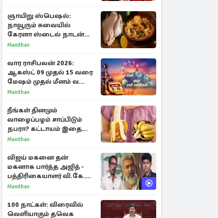
நயன்தாரா ஓபன் டாக்!
ஞாயிறு ஸ்பெஷல்:
நாவூரும் சுவையில்
கேரளா ஸ்டைல் நாடன்
சிக்கன் குழம்பு ரெசிபி!
Manithan
வார ராசிபலன் 2026:
ஆகஸ்ட் 09 முதல் 15 வரை
மேஷம் முதல் மீனம் வரை
முழு பலன்கள்
Manithan
நீங்கள் தினமும்
வாழைப்பழம் சாப்பிடும்
நபரா? கட்டாயம் இதை
தெரிந்து கொள்ளுங்கள்
Manithan
விஜய் மகனை தன்
மகனாக பார்த்த அஜித் -
பத்திரிகையாளர் வி.கே.
சுந்தர் ஓபன் டாக்!
Manithan
100 நாட்கள்: விரைவில்
வெளியாகும் தவெக