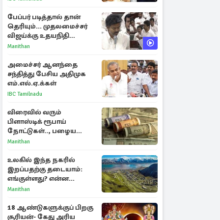
கடிதம்
பேப்பர் படித்தால் தான்
தெரியும்... முதலமைச்சர்
விஜய்க்கு உதயநிதி
ஸ்டாலின் பதிலடி
Manithan
அமைச்சர் ஆனந்தை
சந்தித்து பேசிய அதிமுக
எம்.எல்.ஏ.க்கள்
IBC Tamilnadu
விரைவில் வரும்
பிளாஸ்டிக் ரூபாய்
நோட்டுகள்.., பழைய
காகித நோட்டுகள்
Manithan
செல்லுமா?
உலகில் இந்த நகரில்
இறப்பதற்கு தடையாம்:
எங்குள்ளது? என்ன
காரணம் தெரியுமா?
Manithan
18 ஆண்டுகளுக்குப் பிறகு
சூரியன்- கேது அரிய