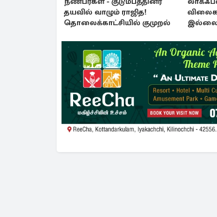
நண்பர்கள் - குடும்பத்தினர்
லாக்ஃப்
தயவில் வாழும் ராஜித!
விலைகள
தொலைக்காட்சியில் குமுறல்
இல்லை