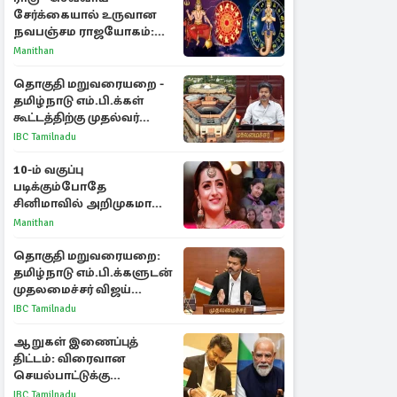
சேர்க்கையால் உருவான
நவபஞ்சம ராஜயோகம்:
அதிர்ஷ்டம் பெறும் 3
Manithan
ராசிகள்!
தொகுதி மறுவரையறை -
தமிழ்நாடு எம்.பி.க்கள்
கூட்டத்திற்கு முதல்வர்
விஜய் அழைப்பு
IBC Tamilnadu
10-ம் வகுப்பு
படிக்கும்போதே
சினிமாவில் அறிமுகமான
த்ரிஷா! உண்மையை
Manithan
பகிர்ந்த இயக்குநர் பிரவீன்
காந்தி
தொகுதி மறுவரையறை:
தமிழ்நாடு எம்.பி.க்களுடன்
முதலமைச்சர் விஜய்
ஆலோசனை
IBC Tamilnadu
ஆறுகள் இணைப்புத்
திட்டம்: விரைவான
செயல்பாட்டுக்கு
பிரதமருக்கு முதலமைச்சர்
IBC Tamilnadu