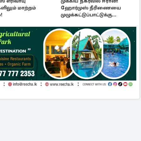
ஸ் எரிவாயு
முக்கிய நகர்வில் ஈரான்!
ிலும் மாற்றம்
ஹோர்முஸ் நீரிணையை
!
முழுக்கட்டுப்பாட்டுக்கு
கொண்டு வர புதிய சட்டமூலம்