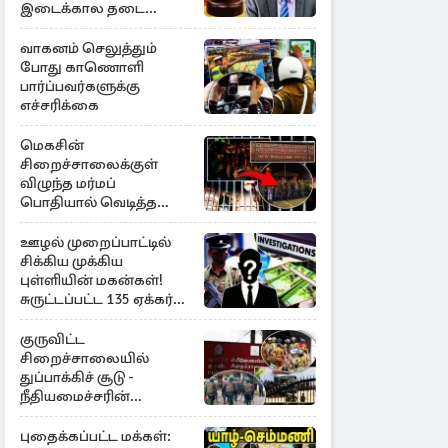
இடைக்கால தடை
உத்தரவு!
வாகனம் செலுத்தும்
போது காணொளி
பார்ப்பவர்களுக்கு
எச்சரிக்கை
மெகசின்
சிறைச்சாலைக்குள்
விழுந்த மர்மப்
பொதியால் வெடித்த
மோதல் - ஒருவர் பலி :
பலர் காயம்
ஊழல் முறைப்பாட்டில்
சிக்கிய முக்கிய
புள்ளியின் மகன்கள்!
சுருட்டப்பட்ட 135 ஏக்கர்
தேயிலைத் தோட்டம்
குருவிட்ட
சிறைச்சாலையில்
துப்பாக்கிச் சூடு -
நீதியமைச்சரின்
அறிவிப்பு
புதைக்கப்பட்ட மக்கள்: