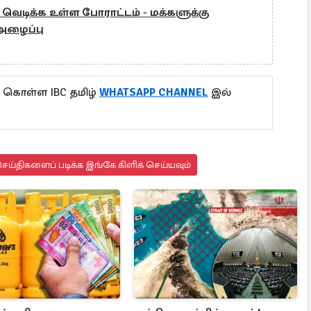
ல் வெடிக்க உள்ள போராட்டம் - மக்களுக்கு
 அழைப்பு
ு கொள்ள IBC தமிழ்
WHATSAPP CHANNEL
இல்
ய்திகளைப் படிக்க இங்கே கிளிக் செய்யவும்