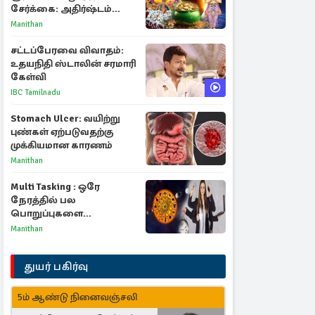
சேர்க்கை: அதிர்ஷ்டம்
பெறும் 3 ராசிகள்!
Manithan
சட்டப்பேரவை விவாதம்:
உதயநிதி ஸ்டாலின் சரமாரி
கேள்வி
IBC Tamilnadu
Stomach Ulcer: வயிற்று
புண்கள் ஏற்படுவதற்கு
முக்கியமான காரணம்
Manithan
Multi Tasking : ஒரே
நேரத்தில் பல
பொறுப்புகளை
கையாளும் டாப் 3 ராசிகள்!
Manithan
துயர் பகிர்வு
5ம் ஆண்டு நினைவஞ்சலி