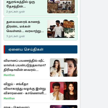
சதுரங்கத்தில் ஒரு
தேசத்தின்
தீர்க்கதரிசனம் :
2 நாட்கள் முன்
சுதுமலை பிரகடனம்
ஒரு வரலாற்றுப் பாடம்
தலைவரைக் காணத்
திரண்ட மக்கள்
வெள்ளம்... வரலாற்றுச்
சிறப்புமிக்க சுதுமலைப்
3 நாட்கள் முன்
பிரகடனம்…
ஏனைய செய்திகள்
விமானப் பயணத்தில் ஷீட்
மாஸ்க் பயன்படுத்தலாமா?
திரிஷாவின் வைரல்
செல்ஃபிக்கு மருத்துவர்
Manithan
விளக்கம்
விஜய் - சங்கீதா
விவாகரத்து வழக்கு இன்று
விசாரணை - காணொளி
மூலம் ஆஜராக வாய்ப்பு
Manithan
ராகு - செவ்வாய்