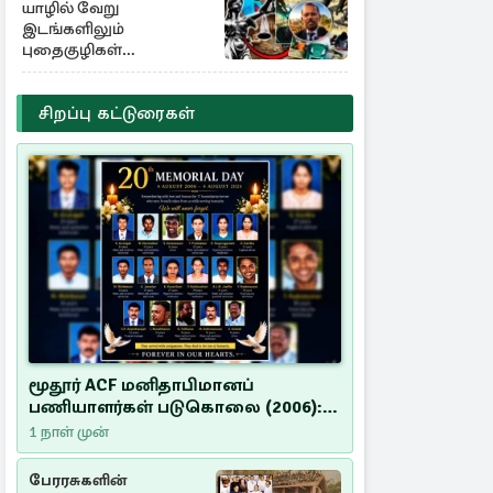
யாழில் வேறு
இடங்களிலும்
புதைகுழிகள்
இருக்கலாம்..!
எழுமாற்றாக அகழ்வு
சிறப்பு கட்டுரைகள்
மூதூர் ACF மனிதாபிமானப்
பணியாளர்கள் படுகொலை (2006):
20 ஆண்டுகளாகியும் நீதி
1 நாள் முன்
மறுக்கப்பட்ட மனிதாபிமானப்
பேரவலம்
பேரரசுகளின்