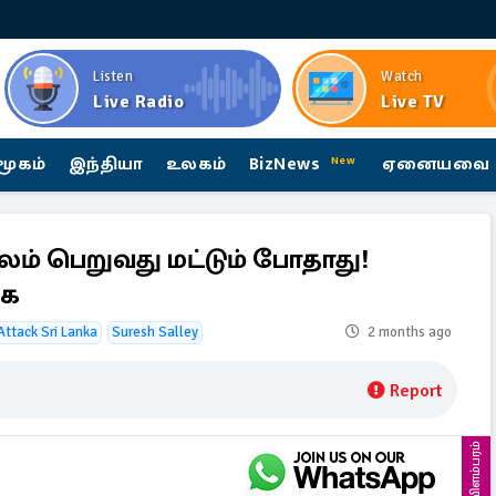
Listen
Watch
Live Radio
Live TV
மூகம்
இந்தியா
உலகம்
BizNews
ஏனையவை
New
லம் பெறுவது மட்டும் போதாது!
கை
Attack Sri Lanka
Suresh Salley
2 months ago
Report
விளம்பரம்