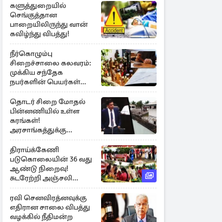
களுத்துறையில்
செங்குத்தான
பாறையிலிருந்து வான்
கவிழ்ந்து விபத்து!
நீர்கொழும்பு
சிறைச்சாலை கலவரம்:
முக்கிய சந்தேக
நபர்களின் பெயர்கள்
நீதிமன்றில் சமர்ப்பிப்பு!
தொடர் சிறை மோதல்
பின்னணியில் உள்ள
கரங்கள்!
அரசாங்கத்துக்கு
கிடைத்த புலனாய்வு
தகவல்
திராய்க்கேணி
படுகொலையின் 36 வது
ஆண்டு நிறைவு!
சுடரேற்றி அஞ்சலி
செலுத்திய மக்கள்
ரவி செனவிரத்னவுக்கு
எதிரான சாலை விபத்து
வழக்கில் நீதிமன்ற