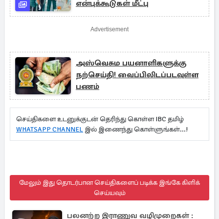
என்புக்கூடுகள் மீட்பு
Advertisement
அஸ்வெசும பயனாளிகளுக்கு
நற்செய்தி! வைப்பிலிடப்படவுள்ள
பணம்
செய்திகளை உடனுக்குடன் தெரிந்து கொள்ள IBC தமிழ்
WHATSAPP CHANNEL
இல் இணைந்து கொள்ளுங்கள்...!
மேலும் இது தொடர்பான செய்திகளைப் படிக்க இங்கே கிளிக்
செய்யவும்
பலனற்ற இராணுவ வழிமுறைகள் :