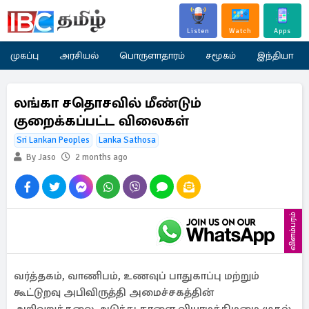
Listen
Watch
Apps
முகப்பு
அரசியல்
பொருளாதாரம்
சமூகம்
இந்தியா
லங்கா சதொசவில் மீண்டும்
குறைக்கப்பட்ட விலைகள்
Sri Lankan Peoples
Lanka Sathosa
By Jaso
2 months ago
விளம்பரம்
வர்த்தகம், வாணிபம், உணவுப் பாதுகாப்பு மற்றும்
கூட்டுறவு அபிவிருத்தி அமைச்சகத்தின்