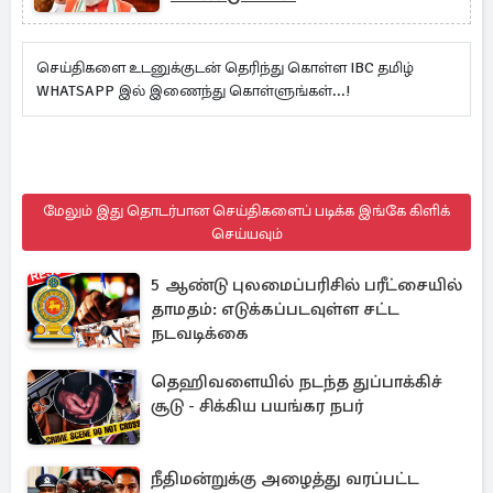
செய்திகளை உடனுக்குடன் தெரிந்து கொள்ள IBC தமிழ்
WHATSAPP இல் இணைந்து கொள்ளுங்கள்...!
மேலும் இது தொடர்பான செய்திகளைப் படிக்க இங்கே கிளிக்
செய்யவும்
5 ஆண்டு புலமைப்பரிசில் பரீட்சையில்
தாமதம்: எடுக்கப்படவுள்ள சட்ட
நடவடிக்கை
தெஹிவளையில் நடந்த துப்பாக்கிச்
சூடு - சிக்கிய பயங்கர நபர்
நீதிமன்றுக்கு அழைத்து வரப்பட்ட