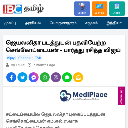
Listen
Watch
Apps
முகப்பு
அரசியல்
பொருளாதாரம்
சமூகம்
இந்தியா
ஜெயலலிதா படத்துடன் பதவியேற்ற
செங்கோட்டையன் - பார்த்து ரசித்த விஜய்
Vijay
Chennai
TVK
By Thulsi
3 months ago
விளம்பரம்
சட்டைப்பையில் ஜெயலலிதா புகைப்படத்துடன்
செங்கோட்டையன் எம்.எல்.ஏ.வாக