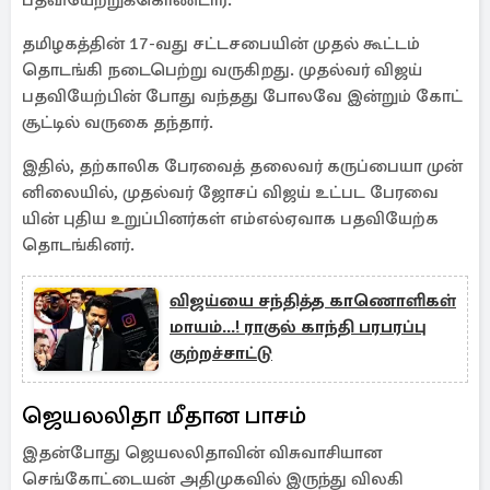
பதவியேற்றுக்கொண்டார்.
தமிழகத்தின் 17-வது சட்டசபையின் முதல் கூட்டம்
தொடங்கி நடைபெற்று வருகிறது. முதல்வர் விஜய்
பதவியேற்பின் போது வந்தது போலவே இன்றும் கோட்
சூட்டில் வருகை தந்தார்.
இதில், தற்​காலிக பேர​வைத் தலைவர் கருப்பையா முன்​
னிலை​யில், முதல்​வர் ஜோசப் விஜய் உட்பட பேர​வை​
யின் புதிய உறுப்பினர்கள் எம்​எல்​ஏ​வாக பதவி​யேற்க
தொடங்கினர்.
விஜய்யை சந்தித்த காணொளிகள்
மாயம்...! ராகுல் காந்தி பரபரப்பு
குற்றச்சாட்டு
ஜெயலலிதா மீதான பாசம்
இதன்போது ஜெயலலிதாவின் விசுவாசியான
செங்கோட்டையன் அதிமுகவில் இருந்து விலகி