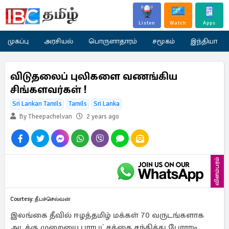
Listen
Watch
Apps
முகப்பு
அரசியல்
பொருளாதாரம்
சமூகம்
இந்தியா
விடுதலைப் புலிகளை வணங்கிய
சிங்களவர்கள் !
Sri Lankan Tamils
Tamils
Sri Lanka
By Theepachelvan
2 years ago
விளம்பரம்
Courtesy: தீபச்செல்வன்
இலங்கை தீவில் ஈழத்தமிழ் மக்கள் 70 வருடங்களாக
அடக்கு முறையை பாரபட்சத்தை சந்தித்து போராடி