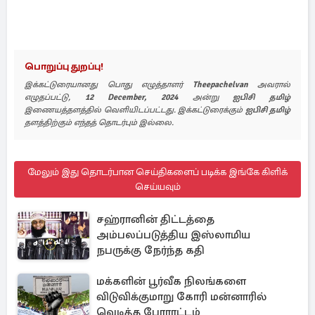
பொறுப்பு துறப்பு!
இக்கட்டுரையானது பொது எழுத்தாளர்
Theepachelvan
அவரால்
எழுதப்பட்டு,
12 December, 2024
அன்று
ஐபிசி தமிழ்
இணையத்தளத்தில் வெளியிடப்பட்டது. இக்கட்டுரைக்கும்
ஐபிசி தமிழ்
தளத்திற்கும் எந்தத் தொடர்பும் இல்லை.
மேலும் இது தொடர்பான செய்திகளைப் படிக்க இங்கே கிளிக்
செய்யவும்
சஹ்ரானின் திட்டத்தை
அம்பலப்படுத்திய இஸ்லாமிய
நபருக்கு நேர்ந்த கதி
மக்களின் பூர்வீக நிலங்களை
விடுவிக்குமாறு கோரி மன்னாரில்
வெடித்த போராட்டம்