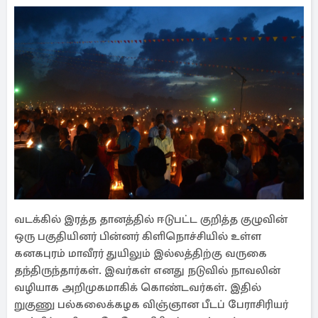
வடக்கில் இரத்த தானத்தில் ஈடுபட்ட குறித்த குழுவின்
ஒரு பகுதியினர் பின்னர் கிளிநொச்சியில் உள்ள
கனகபுரம் மாவீரர் துயிலும் இல்லத்திற்கு வருகை
தந்திருந்தார்கள். இவர்கள் எனது நடுவில் நாவலின்
வழியாக அறிமுகமாகிக் கொண்டவர்கள். இதில்
றுகுணு பல்கலைக்கழக விஞ்ஞான பீடப் பேராசிரியர்