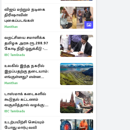
விஜய் மற்றும் நடிகை
திரிஷாவின்
புகைப்படங்கள்
Manithan
வறட்சியை சமாளிக்க
தமிழக அரசு ரூ.288.97
கோடி நிதி ஒதுக்கீடு -
வெளியான அரசாணை
IBC Tamilnadu
உலகில் இந்த நகரில்
இறப்பதற்கு தடையாம்:
எங்குள்ளது? என்ன
காரணம் தெரியுமா?
Manithan
டாஸ்மாக் கடைகளில்
கூடுதல் கட்டணம்
வசூலித்தால் வழக்கு:
சென்னை உயர்நீதிமன்றம்
IBC Tamilnadu
உத்தரவு
உடற்பயிற்சி செய்யும்
போது மார்பு வலி