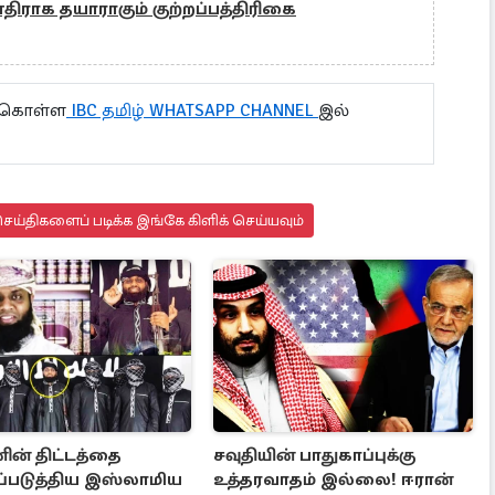
திராக தயாராகும் குற்றப்பத்திரிகை
ு கொள்ள
IBC தமிழ் WHATSAPP CHANNEL
இல்
ய்திகளைப் படிக்க இங்கே கிளிக் செய்யவும்
ின் திட்டத்தை
சவுதியின் பாதுகாப்புக்கு
்படுத்திய இஸ்லாமிய
உத்தரவாதம் இல்லை! ஈரான்