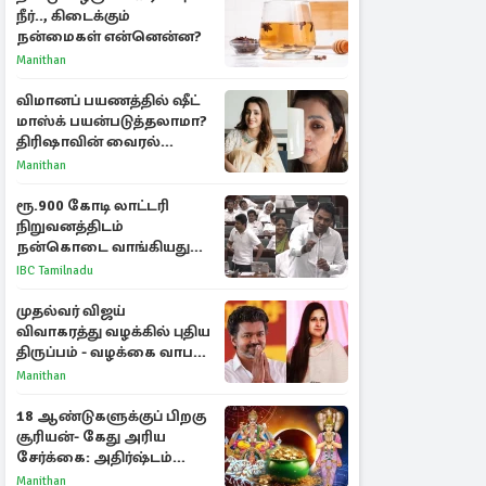
நீர்.., கிடைக்கும்
நன்மைகள் என்னென்ன?
Manithan
விமானப் பயணத்தில் ஷீட்
மாஸ்க் பயன்படுத்தலாமா?
திரிஷாவின் வைரல்
செல்ஃபிக்கு மருத்துவர்
Manithan
விளக்கம்
ரூ.900 கோடி லாட்டரி
நிறுவனத்திடம்
நன்கொடை வாங்கியது
ஏன்? உதயநிதி - ஆதவ்
IBC Tamilnadu
விவாதம்
முதல்வர் விஜய்
விவாகரத்து வழக்கில் புதிய
திருப்பம் - வழக்கை வாபஸ்
பெற்ற சங்கீதா!
Manithan
18 ஆண்டுகளுக்குப் பிறகு
சூரியன்- கேது அரிய
சேர்க்கை: அதிர்ஷ்டம்
பெறும் 3 ராசிகள்!
Manithan