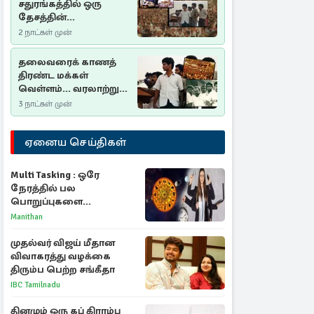
சதுரங்கத்தில் ஒரு
தேசத்தின்
தீர்க்கதரிசனம் :
2 நாட்கள் முன்
சுதுமலை பிரகடனம்
ஒரு வரலாற்றுப் பாடம்
தலைவரைக் காணத்
திரண்ட மக்கள்
வெள்ளம்... வரலாற்றுச்
சிறப்புமிக்க சுதுமலைப்
3 நாட்கள் முன்
பிரகடனம்…
ஏனைய செய்திகள்
Multi Tasking : ஒரே
நேரத்தில் பல
பொறுப்புகளை
கையாளும் டாப் 3 ராசிகள்!
Manithan
முதல்வர் விஜய் மீதான
விவாகரத்து வழக்கை
திரும்ப பெற்ற சங்கீதா
IBC Tamilnadu
தினமும் ஒரு கப் கிராம்பு