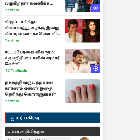
வருகிறதா? கவனிக்க
வேண்டிய எச்சரிக்கை
Manithan
அறிகுறிகள்
விஜய் - சங்கீதா
விவாகரத்து வழக்கு இன்று
விசாரணை - காணொளி
மூலம் ஆஜராக வாய்ப்பு
Manithan
சட்டப்பேரவை விவாதம்:
உதயநிதி ஸ்டாலின் சரமாரி
கேள்வி
IBC Tamilnadu
நகசுத்தி வருவதற்கான
காரணம் என்ன? இதை
தெரிந்து கொள்ளுங்கள்
Manithan
துயர் பகிர்வு
மரண அறிவித்தல்