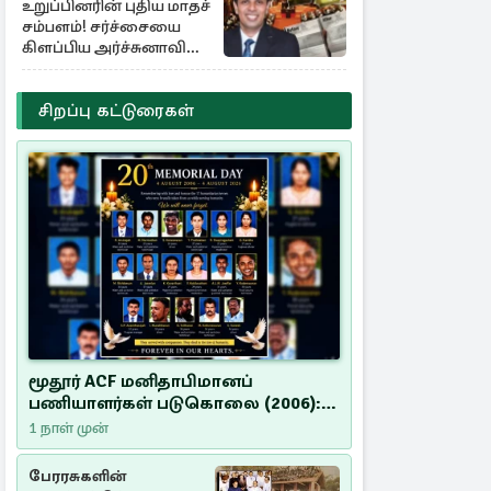
உறுப்பினரின் புதிய மாதச்
சம்பளம்! சர்ச்சையை
கிளப்பிய அர்ச்சுனாவின்
அறிக்கை
சிறப்பு கட்டுரைகள்
மூதூர் ACF மனிதாபிமானப்
பணியாளர்கள் படுகொலை (2006):
20 ஆண்டுகளாகியும் நீதி
1 நாள் முன்
மறுக்கப்பட்ட மனிதாபிமானப்
பேரவலம்
பேரரசுகளின்