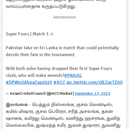
வாய்ப்புள்ளதாக கருதப்படுகிறது.
Advertisement
Super Fours | Match 3 ⚔️
Pakistan take on Sri Lanka in match that could potentially
decide their fate in the tournament.
With both sides having dropped thier first Super Fours
clash, who will make amends?
#PAKvSL
#DPWorldAsiaCup2025
#ACC
pic.twitter.com/jXEZacTZ0Q
— AsianCricketCouncil (@ACCMedia1)
September 23, 2025
இலங்கை
- பெத்தும் நிஸ்ஸங்க, குசல் மெண்டிஸ்,
கமில் மிஷார, குசல் பெரேரா, சரித் அசலங்க, தசுன்
ஷானக, கமிந்து மெண்டிஸ், வனிந்து ஹசரங்க, துனித்
வெல்லலகே, துஷ்மந்த சமீர, நுவன் துஷாரா, நுவனிது