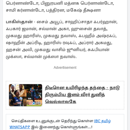
பெர்னாண்டோ, பினுரயனி மத்னக பெர்னாண்டோ,
சாமி கர்னான்டோ, பத்திரன, மகேஷ் தீக்ஷனா
பாகிஸ்தான்
- சைம் அயூப், சாஹிப்சாதா ஃபர்ஹான்,
ஃபகார் ஜமான், சல்மான் அகா, ஹுசைன் தலாத்,
முகமது ஹாரிஸ், முகமது நவாஸ், ஃபஹீம் அஷ்ரஃப்,
ஷாஹீன் அப்ரிடி, ஹாரிஸ் ரவுஃப், அப்ரார் அகமது,
ஹசன் அலி, முகமது வாசிம் ஜூனியர், சுஃபியான்
முக்ஸா, சல்மான் முக்ஸா நவாஸ்.
Advertisement
திடீரென உயிரிழந்த தந்தை - நாடு
திரும்பிய இளம் வீரர் துனித்
வெல்லாலகே
செய்திகளை உடனுக்குடன் தெரிந்து கொள்ள
IBC தமிழ்
WHATSAPP
இல் இணைந்து கொள்ளுங்கள்...!