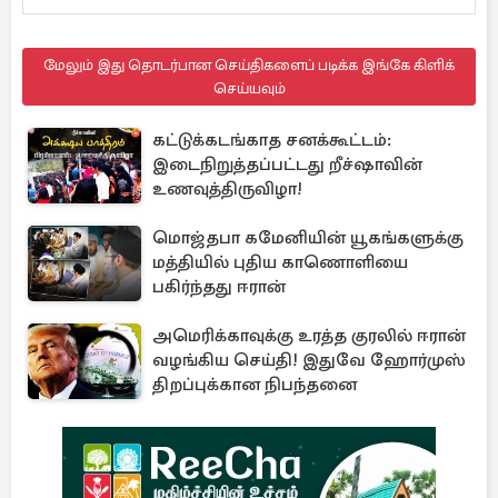
மேலும் இது தொடர்பான செய்திகளைப் படிக்க இங்கே கிளிக்
செய்யவும்
கட்டுக்கடங்காத சனக்கூட்டம்:
இடைநிறுத்தப்பட்டது றீச்ஷாவின்
உணவுத்திருவிழா!
மொஜ்தபா கமேனியின் யூகங்களுக்கு
மத்தியில் புதிய காணொளியை
பகிர்ந்தது ஈரான்
அமெரிக்காவுக்கு உரத்த குரலில் ஈரான்
வழங்கிய செய்தி! இதுவே ஹோர்முஸ்
திறப்புக்கான நிபந்தனை