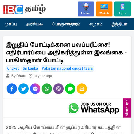
Listen
Watch
Apps
முகப்பு
அரசியல்
பொருளாதாரம்
சமூகம்
இந்தியா
இறுதிப் போட்டிக்கான பலப்பரீட்சை!
எதிர்பார்ப்பை அதிகரித்துள்ள இலங்கை -
பாகிஸ்தான் போட்டி
Cricket
Sri Lanka
Pakistan national cricket team
By Dharu
a year ago
விளம்பரம்
2025 ஆசிய கோப்பையின் சூப்பர் ஃபோர் கட்டத்தின்