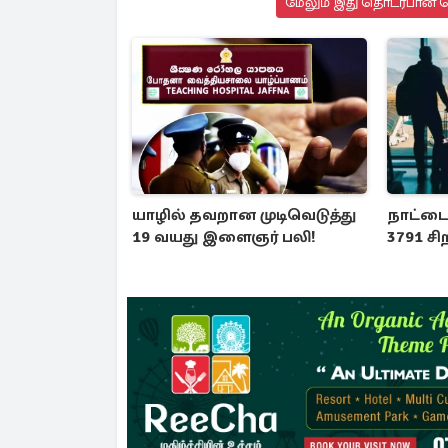
மேலும் இது தொடர்பான செ
யாழில் தவறான முடிவெடுத்து
நாட்டை
19 வயது இளைஞர் பலி!
3791 சிற