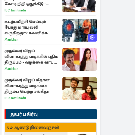
கோடி நிதி ஒதுக்கீடு -
வெளியான அரசாணை
IBC Tamilnadu
உடற்பயிற்சி செய்யும்
போது மார்பு வலி
வருகிறதா? கவனிக்க
வேண்டிய எச்சரிக்கை
Manithan
அறிகுறிகள்
முதல்வர் விஜய்
விவாகரத்து வழக்கில் புதிய
திருப்பம் - வழக்கை வாபஸ்
பெற்ற சங்கீதா!
Manithan
முதல்வர் விஜய் மீதான
விவாகரத்து வழக்கை
திரும்ப பெற்ற சங்கீதா
IBC Tamilnadu
துயர் பகிர்வு
6ம் ஆண்டு நினைவஞ்சலி