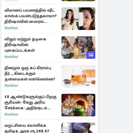
விமானப் பயணத்தில் ஷீட்
மாஸ்க் பயன்படுத்தலாமா?
திரிஷாவின் வைரல்
செல்ஃபிக்கு மருத்துவர்
Manithan
விளக்கம்
விஜய் மற்றும் நடிகை
திரிஷாவின்
புகைப்படங்கள்
Manithan
தினமும் ஒரு கப் கிராம்பு
நீர்.., கிடைக்கும்
நன்மைகள் என்னென்ன?
Manithan
18 ஆண்டுகளுக்குப் பிறகு
சூரியன்- கேது அரிய
சேர்க்கை: அதிர்ஷ்டம்
பெறும் 3 ராசிகள்!
Manithan
வறட்சியை சமாளிக்க
தமிழக அரசு ரூ.288.97