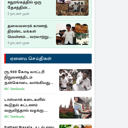
சதுரங்கத்தில் ஒரு
தேசத்தின்
தீர்க்கதரிசனம் :
2 நாட்கள் முன்
சுதுமலை பிரகடனம்
ஒரு வரலாற்றுப் பாடம்
தலைவரைக் காணத்
திரண்ட மக்கள்
வெள்ளம்... வரலாற்றுச்
சிறப்புமிக்க சுதுமலைப்
3 நாட்கள் முன்
பிரகடனம்…
ஏனைய செய்திகள்
ரூ.900 கோடி லாட்டரி
நிறுவனத்திடம்
நன்கொடை வாங்கியது
ஏன்? உதயநிதி - ஆதவ்
IBC Tamilnadu
விவாதம்
டாஸ்மாக் கடைகளில்
கூடுதல் கட்டணம்
வசூலித்தால் வழக்கு:
சென்னை உயர்நீதிமன்றம்
IBC Tamilnadu
உத்தரவு
Pattani Masala : உடல் எடை