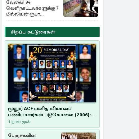
வேலை! 94
வெளிநாட்டவர்களுக்கு 7
மில்லியன் ரூபா
அபராதம்
சிறப்பு கட்டுரைகள்
மூதூர் ACF மனிதாபிமானப்
பணியாளர்கள் படுகொலை (2006):
20 ஆண்டுகளாகியும் நீதி
1 நாள் முன்
மறுக்கப்பட்ட மனிதாபிமானப்
பேரவலம்
பேரரசுகளின்