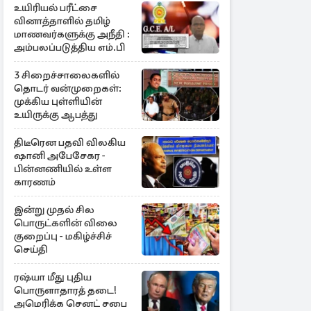
உயிரியல் பரீட்சை
வினாத்தாளில் தமிழ்
மாணவர்களுக்கு அநீதி :
அம்பலப்படுத்திய எம்.பி
3 சிறைச்சாலைகளில்
தொடர் வன்முறைகள்:
முக்கிய புள்ளியின்
உயிருக்கு ஆபத்து
திடீரென பதவி விலகிய
ஷானி அபேசேகர -
பின்னணியில் உள்ள
காரணம்
இன்று முதல் சில
பொருட்களின் விலை
குறைப்பு - மகிழ்ச்சிச்
செய்தி
ரஷ்யா மீது புதிய
பொருளாதாரத் தடை!
அமெரிக்க செனட் சபை