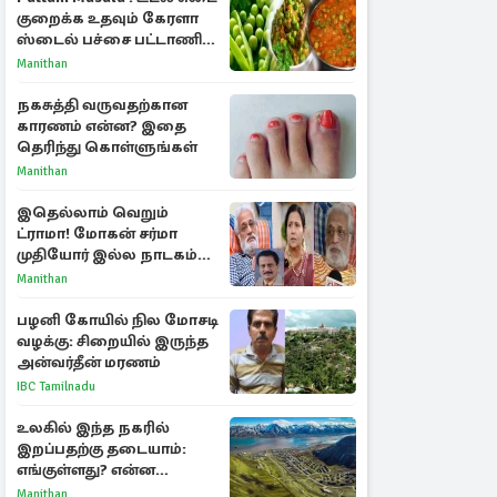
குறைக்க உதவும் கேரளா
ஸ்டைல் பச்சை பட்டாணி
கிரேவி
Manithan
நகசுத்தி வருவதற்கான
காரணம் என்ன? இதை
தெரிந்து கொள்ளுங்கள்
Manithan
இதெல்லாம் வெறும்
ட்ராமா! மோகன் சர்மா
முதியோர் இல்ல நாடகம்
குறித்து குட்டி பத்மினி
Manithan
பரபரப்பு பேட்டி
பழனி கோயில் நில மோசடி
வழக்கு: சிறையில் இருந்த
அன்வர்தீன் மரணம்
IBC Tamilnadu
உலகில் இந்த நகரில்
இறப்பதற்கு தடையாம்:
எங்குள்ளது? என்ன
காரணம் தெரியுமா?
Manithan