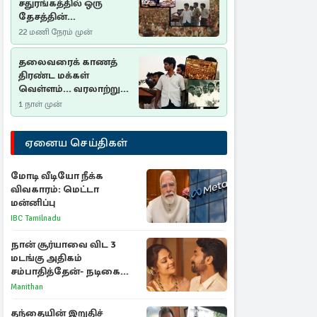
சதுரங்கத்தில் ஒரு
தேசத்தின்
தீர்க்கதரிசனம் :
22 மணி நேரம் முன்
சுதுமலை பிரகடனம்
ஒரு வரலாற்றுப் பாடம்
தலைவரைக் காணத்
திரண்ட மக்கள்
வெள்ளம்... வரலாற்றுச்
சிறப்புமிக்க சுதுமலைப்
1 நாள் முன்
பிரகடனம்…
ஏனைய செய்திகள்
மோடி வீடியோ நீக்க
விவகாரம்: மெட்டா
மன்னிப்பு
IBC Tamilnadu
நான் சூர்யாவை விட 3
மடங்கு அதிகம்
சம்பாதித்தேன்- நடிகை
ஜோதிகா
Manithan
தந்தையின் இறுதிச்