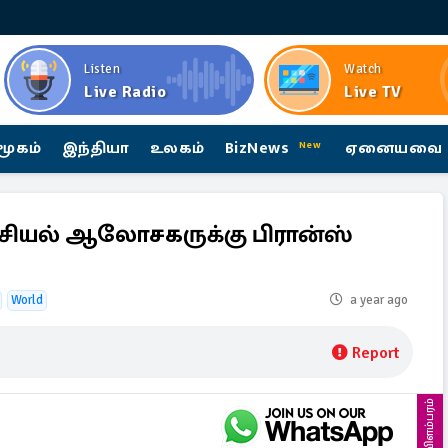
Listen
Watch
Live Radio
Live TV
மூகம்
இந்தியா
உலகம்
BizNews
ஏனையவை
New
ரசியல் ஆலோசகருக்கு பிரான்ஸ்
World
a year ago
Report
விளம்பரம்