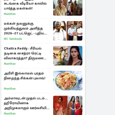
சடங்கை வீடியோ காலில்
பார்த்த மகள்கள்!
Manithan
மக்கள் நலனுக்கு
முக்கியத்துவம் அளித்த
2026–27 பட்ஜெட் - புதிய
நலத்திட்டங்கள்
IBC Tamilnadu
என்னென்ன?
Chaitra Reddy : சீரியல்
நடிகை சைத்ரா ரெட்டி
விவாகரத்தா? திருமண
புகைப்படங்களை நீக்கம்
Manithan
அரிசி இல்லாமல் புரதம்
நிறைந்த சிக்கன் புலாவ்!
Manithan
அம்மாவுடன் முதல் படம்...
ஹீரோயினாக
அறிமுகமாகும் ஊர்வசியின்
மகள் தேஜலட்சுமி!
Manithan