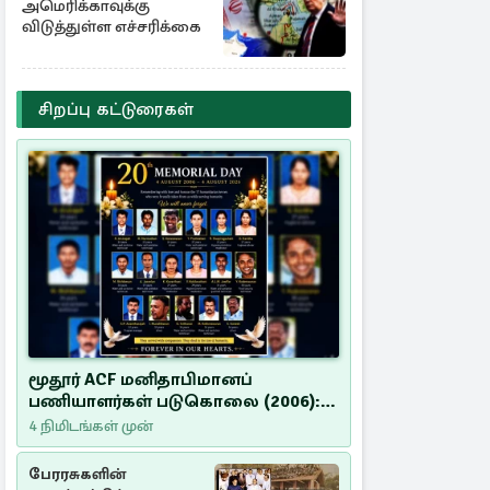
தகவல்
அமெரிக்காவுக்கு
விடுத்துள்ள எச்சரிக்கை
சிறப்பு கட்டுரைகள்
மூதூர் ACF மனிதாபிமானப்
பணியாளர்கள் படுகொலை (2006):
20 ஆண்டுகளாகியும் நீதி
4 நிமிடங்கள் முன்
மறுக்கப்பட்ட மனிதாபிமானப்
பேரவலம்
பேரரசுகளின்