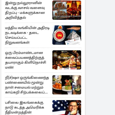
இன்று நல்லூரானின்
வடக்கு வாசல் வளைவு
திறப்பு - மக்களுக்கான
அறிவித்தல்
மத்திய வங்கியின் அதிரடி
நடவடிக்கை - தடை
செய்யப்பட்ட
நிறுவனங்கள்
ஒரு பிரம்மாண்டமான
சுவைப்பயணத்திற்குத்
தயாராகும் கிளிநொச்சி
மண்
றீ(ச்)ஷா ஒருங்கிணைந்த
பண்ணையில் மூன்று
நாள் சமையல் மற்றும்
காய்கறி சிற்பக்கலைப்
பயிற்சி
பசிலை இலங்கைக்கு
நாடு கடத்த அமெரிக்க
நீதிமன்றத்தின்