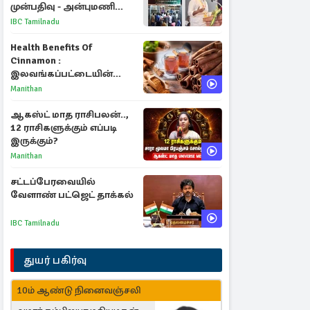
முன்பதிவு - அன்புமணி
ராமதாஸ் எதிர்ப்பு
IBC Tamilnadu
Health Benefits Of
Cinnamon :
இலவங்கப்பட்டையின்
மருத்துவ குணங்களும்
Manithan
ஆரோக்கிய
நன்மைகளும்!
ஆகஸ்ட் மாத ராசிபலன்..,
12 ராசிகளுக்கும் எப்படி
இருக்கும்?
Manithan
சட்டப்பேரவையில்
வேளாண் பட்ஜெட் தாக்கல்
IBC Tamilnadu
துயர் பகிர்வு
10ம் ஆண்டு நினைவஞ்சலி