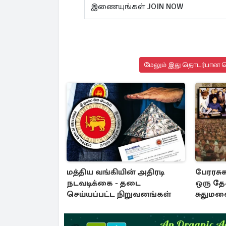
இணையுங்கள் JOIN NOW
மேலும் இது தொடர்பான செ
மத்திய வங்கியின் அதிரடி
பேரரசுக
நடவடிக்கை - தடை
ஒரு தேச
செய்யப்பட்ட நிறுவனங்கள்
சுதுமல
வரலாற்ற