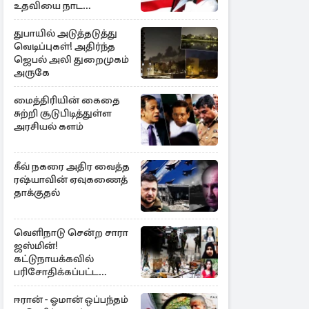
உதவியை நாட
அரசாங்கம் முடிவு
துபாயில் அடுத்தடுத்து
வெடிப்புகள்! அதிர்ந்த
ஜெபல் அலி துறைமுகம்
அருகே
மைத்திரியின் கைதை
சுற்றி சூடுபிடித்துள்ள
அரசியல் களம்
கீவ் நகரை அதிர வைத்த
ரஷ்யாவின் ஏவுகணைத்
தாக்குதல்
வெளிநாடு சென்ற சாரா
ஜஸ்மின்!
கட்டுநாயக்கவில்
பரிசோதிக்கப்பட்ட
CCTVவில்
வெளிச்சத்துக்கு வந்த
ஈரான் - ஓமான் ஒப்பந்தம்