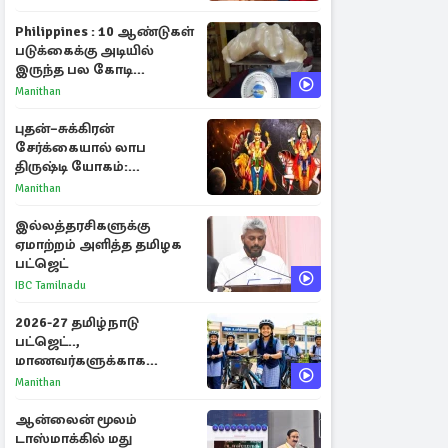
Philippines : 10 ஆண்டுகள்
படுக்கைக்கு அடியில்
இருந்த பல கோடி
மதிப்புள்ள அரிய முத்து!
Manithan
புதன்–சுக்கிரன்
சேர்க்கையால் லாப
திருஷ்டி யோகம்:
அதிர்ஷ்டம் பெறும் டாப் 3
Manithan
ராசிகள்!
இல்லத்தரசிகளுக்கு
ஏமாற்றம் அளித்த தமிழக
பட்ஜெட்
IBC Tamilnadu
2026-27 தமிழ்நாடு
பட்ஜெட்..,
மாணவர்களுக்காக
வெளியான முக்கிய
Manithan
அறிவிப்புகள்
ஆன்லைன் மூலம்
டாஸ்மாக்கில் மது