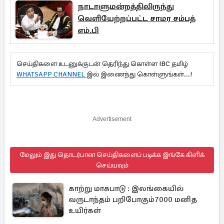
நாடாளுமன்றத்திலிருந்து
வெளியேற்றப்பட்ட சாமர சம்பத்
எம்.பி
செய்திகளை உடனுக்குடன் தெரிந்து கொள்ள IBC தமிழ்
WHATSAPP CHANNEL
இல் இணைந்து கொள்ளுங்கள்...!
Advertisement
மேலும் இது தொடர்பான செய்திகளைப் படிக்க இங்கே கிளிக்
செய்யவும்
காற்று மாசுபாடு : இலங்கையில்
வருடாந்தம் பறிபோகும்7000 மனித
உயிர்கள்