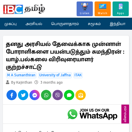
Listen
Watch
Apps
முகப்பு
அரசியல்
பொருளாதாரம்
சமூகம்
இந்தியா
தனது அரசியல் தேவைக்காக முன்னாள்
போராளிகளை பயன்படுத்தும் சுமந்திரன் :
யாழ்.பல்கலை விரிவுரையாளர்
குற்றச்சாட்டு
M A Sumanthiran
University of Jaffna
ITAK
By Kajinthan
3 months ago
விளம்பரம்