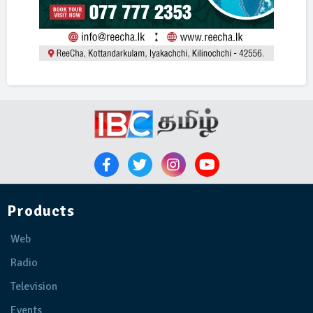
Products
Web
Radio
Television
Events