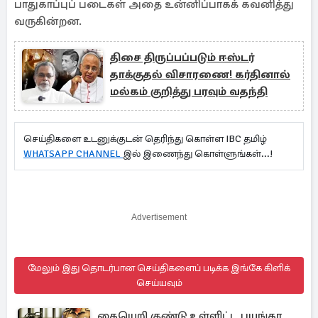
பாதுகாப்புப் படைகள் அதை உன்னிப்பாகக் கவனித்து
வருகின்றன.
திசை திருப்பப்படும் ஈஸ்டர்
தாக்குதல் விசாரணை! கர்தினால்
மல்கம் குறித்து பரவும் வதந்தி
செய்திகளை உடனுக்குடன் தெரிந்து கொள்ள IBC தமிழ்
WHATSAPP CHANNEL
இல் இணைந்து கொள்ளுங்கள்...!
Advertisement
மேலும் இது தொடர்பான செய்திகளைப் படிக்க இங்கே கிளிக்
செய்யவும்
கையெறி குண்டு உள்ளிட்ட பயங்கர