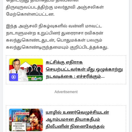
தொடர்ந்து தியாகதீபம் திலீபனின்
திருவுருவப்படத்திற்கு மலர்தூவி அஞ்சலிகள்
மேற்கொள்ளப்பட்டன.
இந்த அஞ்சலி நிகழ்வுகளில் வன்னி மாவட்ட
நாடாளுமன்ற உறுப்பினர் துரைராசா ரவிகரன்
கலந்துகொண்டதுடன், பொதுமக்கள் பலரும்
கலந்துகொண்டிருந்தமையும் குறிப்பிடத்தக்கது.
கட்சிக்கு எதிராக
செயற்பட்டவர்கள் மீது ஒழுக்காற்று
நடவடிக்கை : எச்சரிக்கும்
சுமந்திரன்
Advertisement
யாழில் உணர்வெழுச்சியுடன்
ஆரம்பமான தியாகதீபம்
திலீபனின் நினைவேந்தல்