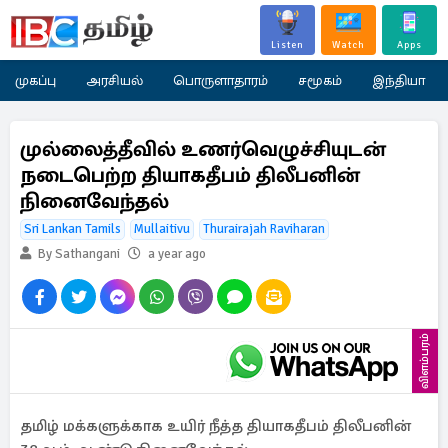
Listen
Watch
Apps
முகப்பு
அரசியல்
பொருளாதாரம்
சமூகம்
இந்தியா
முல்லைத்தீவில் உணர்வெழுச்சியுடன்
நடைபெற்ற தியாகதீபம் திலீபனின்
நினைவேந்தல்
Sri Lankan Tamils
Mullaitivu
Thurairajah Raviharan
By Sathangani
a year ago
விளம்பரம்
தமிழ் மக்களுக்காக உயிர் நீத்த தியாகதீபம் திலீபனின்