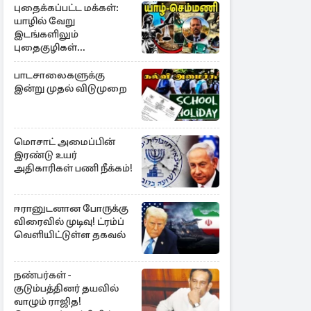
புதைக்கப்பட்ட மக்கள்:
யாழில் வேறு
இடங்களிலும்
புதைகுழிகள்
இருக்கலாம்..!
எழுமாற்றாக அகழ்வு
பாடசாலைகளுக்கு
இன்று முதல் விடுமுறை
மொசாட் அமைப்பின்
இரண்டு உயர்
அதிகாரிகள் பணி நீக்கம்!
ஈரானுடனான போருக்கு
விரைவில் முடிவு! ட்ரம்ப்
வெளியிட்டுள்ள தகவல்
நண்பர்கள் -
குடும்பத்தினர் தயவில்
வாழும் ராஜித!