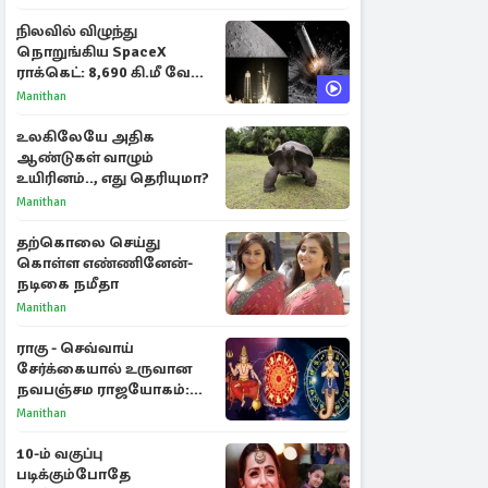
நிலவில் விழுந்து
நொறுங்கிய SpaceX
ராக்கெட்: 8,690 கி.மீ வேக
மோதலால் உருவான புதிய
Manithan
பள்ளம்!
உலகிலேயே அதிக
ஆண்டுகள் வாழும்
உயிரினம்.., எது தெரியுமா?
Manithan
தற்கொலை செய்து
கொள்ள எண்ணினேன்-
நடிகை நமீதா
Manithan
ராகு - செவ்வாய்
சேர்க்கையால் உருவான
நவபஞ்சம ராஜயோகம்:
அதிர்ஷ்டம் பெறும் 3
Manithan
ராசிகள்!
10-ம் வகுப்பு
படிக்கும்போதே