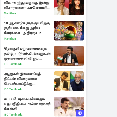
விவாகரத்து வழக்கு இன்று
விசாரணை - காணொளி
மூலம் ஆஜராக வாய்ப்பு
Manithan
18 ஆண்டுகளுக்குப் பிறகு
சூரியன்- கேது அரிய
சேர்க்கை: அதிர்ஷ்டம்
பெறும் 3 ராசிகள்!
Manithan
தொகுதி மறுவரையறை:
தமிழ்நாடு எம்.பி.க்களுடன்
முதலமைச்சர் விஜய்
ஆலோசனை
IBC Tamilnadu
ஆறுகள் இணைப்புத்
திட்டம்: விரைவான
செயல்பாட்டுக்கு
பிரதமருக்கு முதலமைச்சர்
IBC Tamilnadu
கடிதம்
சட்டப்பேரவை விவாதம்:
உதயநிதி ஸ்டாலின் சரமாரி
கேள்வி
IBC Tamilnadu