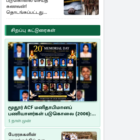
படுகொலை செய்த
கணவன்!
தொடங்கப்பட்டது
விசாரணை
சிறப்பு கட்டுரைகள்
மூதூர் ACF மனிதாபிமானப்
பணியாளர்கள் படுகொலை (2006):
20 ஆண்டுகளாகியும் நீதி
1 நாள் முன்
மறுக்கப்பட்ட மனிதாபிமானப்
பேரவலம்
பேரரசுகளின்