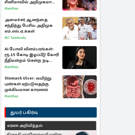
சினிமாவில் அறிமுகமான
த்ரிஷா! உண்மையை
Manithan
பகிர்ந்த இயக்குநர் பிரவீன்
காந்தி
அமைச்சர் ஆனந்தை
சந்தித்து பேசிய அதிமுக
எம்.எல்.ஏ.க்கள்
IBC Tamilnadu
AI போலி விளம்பரங்கள்:
ரூ.15 கோடி இழப்பீடு கோரி
நீதிமன்றம் சென்ற நடிகை
ஸ்ருதி ஹாசன்!
Manithan
Stomach Ulcer: வயிற்று
புண்கள் ஏற்படுவதற்கு
முக்கியமான காரணம்
Manithan
துயர் பகிர்வு
மரண அறிவித்தல்
திருமதி ஞானேஸ்வரி வஜிரா