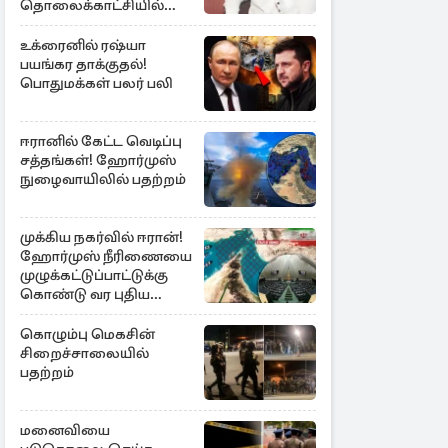
தொலைக்காட்சியில்
குமுறல்
உக்ரைனில் ரஷ்யா
பயங்கர தாக்குதல்!
பொதுமக்கள் பலர் பலி
ஈரானில் கேட்ட வெடிப்பு
சத்தங்கள்! ஹோர்முஸ்
நுழைவாயிலில் பதற்றம்
முக்கிய நகர்வில் ஈரான்!
ஹோர்முஸ் நீரிணையை
முழுக்கட்டுப்பாட்டுக்கு
கொண்டு வர புதிய
சட்டமூலம்
கொழும்பு மெகசின்
சிறைச்சாலையில்
பதற்றம்
மனைவியை