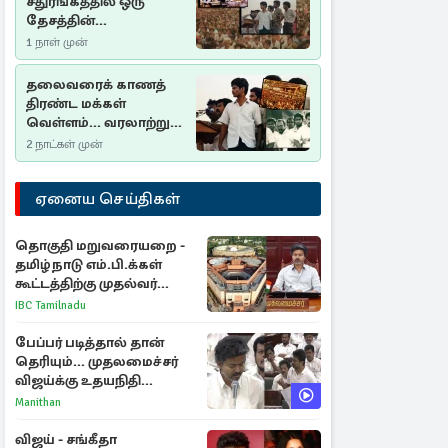
சதுரங்கத்தில் ஒரு
தேசத்தின்
தீர்க்கதரிசனம் :
1 நாள் முன்
சுதுமலை பிரகடனம்
ஒரு வரலாற்றுப் பாடம்
தலைவரைக் காணத்
திரண்ட மக்கள்
வெள்ளம்... வரலாற்றுச்
சிறப்புமிக்க சுதுமலைப்
2 நாட்கள் முன்
பிரகடனம்…
ஏனைய செய்திகள்
தொகுதி மறுவரையறை -
தமிழ்நாடு எம்.பி.க்கள்
கூட்டத்திற்கு முதல்வர்
விஜய் அழைப்பு
IBC Tamilnadu
பேப்பர் படித்தால் தான்
தெரியும்... முதலமைச்சர்
விஜய்க்கு உதயநிதி
ஸ்டாலின் பதிலடி
Manithan
விஜய் - சங்கீதா