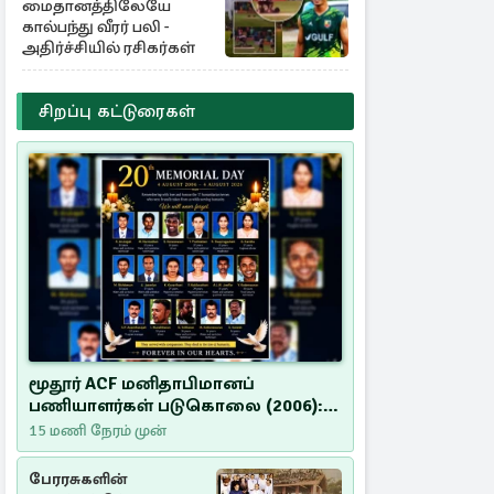
மைதானத்திலேயே
கால்பந்து வீரர் பலி -
அதிர்ச்சியில் ரசிகர்கள்
சிறப்பு கட்டுரைகள்
மூதூர் ACF மனிதாபிமானப்
பணியாளர்கள் படுகொலை (2006):
20 ஆண்டுகளாகியும் நீதி
15 மணி நேரம் முன்
மறுக்கப்பட்ட மனிதாபிமானப்
பேரவலம்
பேரரசுகளின்