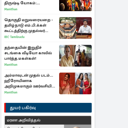
திருஷ்டி யோகம்:
அதிர்ஷ்டம் பெறும் டாப் 3
Manithan
ராசிகள்!
தொகுதி மறுவரையறை -
தமிழ்நாடு எம்.பி.க்கள்
கூட்டத்திற்கு முதல்வர்
விஜய் அழைப்பு
IBC Tamilnadu
தந்தையின் இறுதிச்
சடங்கை வீடியோ காலில்
பார்த்த மகள்கள்!
Manithan
அம்மாவுடன் முதல் படம்...
ஹீரோயினாக
அறிமுகமாகும் ஊர்வசியின்
மகள் தேஜலட்சுமி!
Manithan
துயர் பகிர்வு
மரண அறிவித்தல்