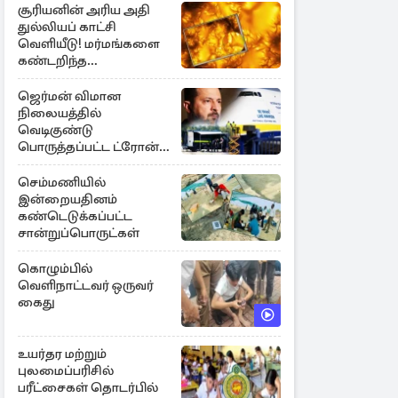
சூரியனின் அரிய அதி
துல்லியப் காட்சி
வெளியீடு! மர்மங்களை
கண்டறிந்த
விஞ்ஞானிகள்
ஜெர்மன் விமான
நிலையத்தில்
வெடிகுண்டு
பொருத்தப்பட்ட ட்ரோன்!
தப்பியது உக்ரைன்
விமானம்
செம்மணியில்
இன்றையதினம்
கண்டெடுக்கப்பட்ட
சான்றுப்பொருட்கள்
கொழும்பில்
வெளிநாட்டவர் ஒருவர்
கைது
உயர்தர மற்றும்
புலமைப்பரிசில்
பரீட்சைகள் தொடர்பில்