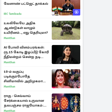
வேளாண் பட்ஜெட் தாக்கல்
IBC Tamilnadu
உலகிலேயே அதிக
ஆண்டுகள் வாழும்
உயிரினம்.., எது தெரியுமா?
Manithan
AI போலி விளம்பரங்கள்:
ரூ.15 கோடி இழப்பீடு கோரி
நீதிமன்றம் சென்ற நடிகை
ஸ்ருதி ஹாசன்!
Manithan
10-ம் வகுப்பு
படிக்கும்போதே
சினிமாவில் அறிமுகமான
த்ரிஷா! உண்மையை
Manithan
பகிர்ந்த இயக்குநர் பிரவீன்
காந்தி
ராகு - செவ்வாய்
சேர்க்கையால் உருவான
நவபஞ்சம ராஜயோகம்:
அதிர்ஷ்டம் பெறும் 3
Manithan