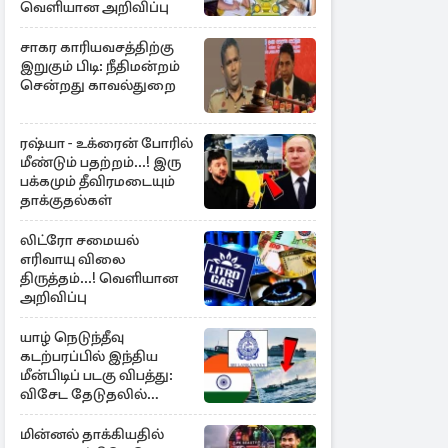
வெளியான அறிவிப்பு
சாகர காரியவசத்திற்கு
இறுகும் பிடி: நீதிமன்றம்
சென்றது காவல்துறை
ரஷ்யா - உக்ரைன் போரில்
மீண்டும் பதற்றம்...! இரு
பக்கமும் தீவிரமடையும்
தாக்குதல்கள்
லிட்ரோ சமையல்
எரிவாயு விலை
திருத்தம்...! வெளியான
அறிவிப்பு
யாழ் நெடுந்தீவு
கடற்பரப்பில் இந்திய
மீன்பிடிப் படகு விபத்து:
விசேட தேடுதலில்
இலங்கை கடற்படை
மின்னல் தாக்கியதில்