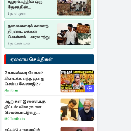
சதுரங்கத்தில் ஒரு
தேசத்தின்
தீர்க்கதரிசனம் :
1 நாள் முன்
சுதுமலை பிரகடனம்
ஒரு வரலாற்றுப் பாடம்
தலைவரைக் காணத்
திரண்ட மக்கள்
வெள்ளம்... வரலாற்றுச்
சிறப்புமிக்க சுதுமலைப்
2 நாட்கள் முன்
பிரகடனம்…
ஏனைய செய்திகள்
கோடீஸ்வர யோகம்
கிடைக்க எந்த பூஜை
செய்ய வேண்டும்?
Manithan
ஆறுகள் இணைப்புத்
திட்டம்: விரைவான
செயல்பாட்டுக்கு
பிரதமருக்கு முதலமைச்சர்
IBC Tamilnadu
கடிதம்
சட்டப்பேரவையில்