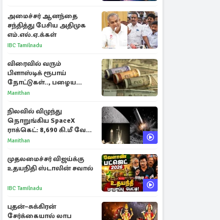
ராசிகள்!
அமைச்சர் ஆனந்தை
சந்தித்து பேசிய அதிமுக
எம்.எல்.ஏ.க்கள்
IBC Tamilnadu
விரைவில் வரும்
பிளாஸ்டிக் ரூபாய்
நோட்டுகள்.., பழைய
காகித நோட்டுகள்
Manithan
செல்லுமா?
நிலவில் விழுந்து
நொறுங்கிய SpaceX
ராக்கெட்: 8,690 கி.மீ வேக
மோதலால் உருவான புதிய
Manithan
பள்ளம்!
முதலமைச்சர் விஜய்க்கு
உதயநிதி ஸ்டாலின் சவால்
IBC Tamilnadu
புதன்–சுக்கிரன்
சேர்க்கையால் லாப