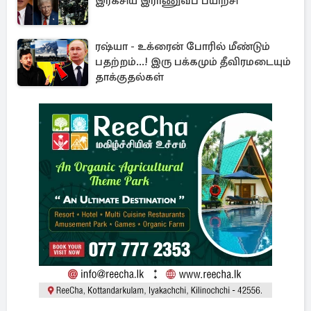
இரகசிய இராணுவப் பயிற்சி
ரஷ்யா - உக்ரைன் போரில் மீண்டும்
பதற்றம்...! இரு பக்கமும் தீவிரமடையும்
தாக்குதல்கள்