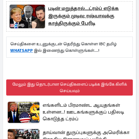
புடின் மறுத்தால்...ட்ரம்ப் எடுக்க
இருக்கும் முடிவு: ரஷ்யாவுக்கு
காத்திருக்கும் பேரிடி
செய்திகளை உடனுக்குடன் தெரிந்து கொள்ள IBC தமிழ்
WHATSAPP
இல் இணைந்து கொள்ளுங்கள்...!
மேலும் இது தொடர்பான செய்திகளைப் படிக்க இங்கே கிளிக்
செய்யவும்
எங்களிடம் பிரமாண்ட ஆயுதங்கள்
உள்ளன..! ஊடகங்களுக்குப் பதிலடி
கொடுத்த ட்ரம்ப்
தாய்வான் துருப்புகளுக்கு அமெரிக்கா