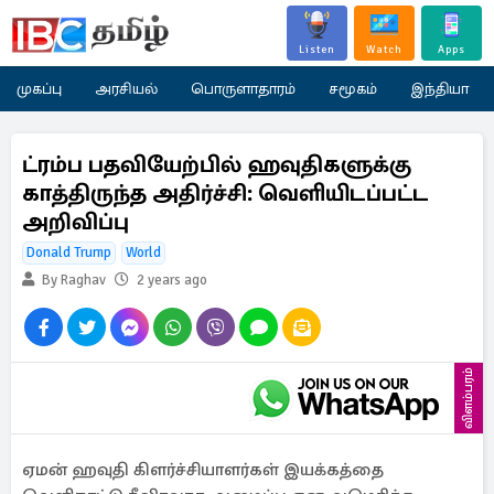
Listen
Watch
Apps
முகப்பு
அரசியல்
பொருளாதாரம்
சமூகம்
இந்தியா
ட்ரம்ப பதவியேற்பில் ஹவுதிகளுக்கு
காத்திருந்த அதிர்ச்சி: வெளியிடப்பட்ட
அறிவிப்பு
Donald Trump
World
By Raghav
2 years ago
விளம்பரம்
ஏமன் ஹவுதி கிளர்ச்சியாளர்கள் இயக்கத்தை