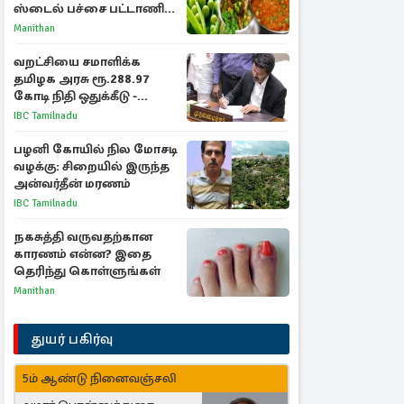
ஸ்டைல் பச்சை பட்டாணி
கிரேவி
Manithan
வறட்சியை சமாளிக்க
தமிழக அரசு ரூ.288.97
கோடி நிதி ஒதுக்கீடு -
வெளியான அரசாணை
IBC Tamilnadu
பழனி கோயில் நில மோசடி
வழக்கு: சிறையில் இருந்த
அன்வர்தீன் மரணம்
IBC Tamilnadu
நகசுத்தி வருவதற்கான
காரணம் என்ன? இதை
தெரிந்து கொள்ளுங்கள்
Manithan
துயர் பகிர்வு
5ம் ஆண்டு நினைவஞ்சலி