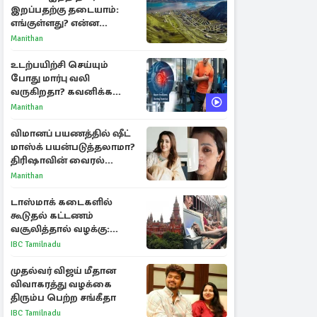
இறப்பதற்கு தடையாம்:
எங்குள்ளது? என்ன
காரணம் தெரியுமா?
Manithan
உடற்பயிற்சி செய்யும்
போது மார்பு வலி
வருகிறதா? கவனிக்க
வேண்டிய எச்சரிக்கை
Manithan
அறிகுறிகள்
விமானப் பயணத்தில் ஷீட்
மாஸ்க் பயன்படுத்தலாமா?
திரிஷாவின் வைரல்
செல்ஃபிக்கு மருத்துவர்
Manithan
விளக்கம்
டாஸ்மாக் கடைகளில்
கூடுதல் கட்டணம்
வசூலித்தால் வழக்கு:
சென்னை உயர்நீதிமன்றம்
IBC Tamilnadu
உத்தரவு
முதல்வர் விஜய் மீதான
விவாகரத்து வழக்கை
திரும்ப பெற்ற சங்கீதா
IBC Tamilnadu