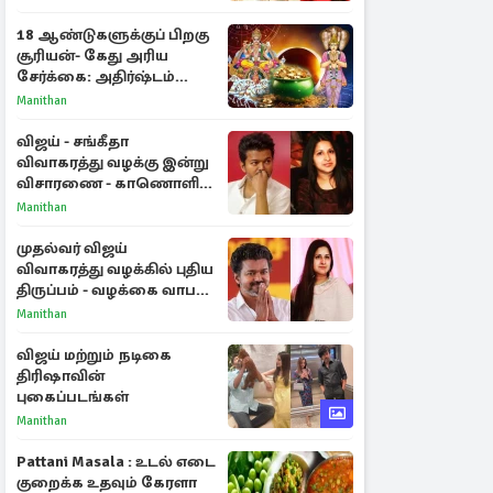
18 ஆண்டுகளுக்குப் பிறகு
சூரியன்- கேது அரிய
சேர்க்கை: அதிர்ஷ்டம்
பெறும் 3 ராசிகள்!
Manithan
விஜய் - சங்கீதா
விவாகரத்து வழக்கு இன்று
விசாரணை - காணொளி
மூலம் ஆஜராக வாய்ப்பு
Manithan
முதல்வர் விஜய்
விவாகரத்து வழக்கில் புதிய
திருப்பம் - வழக்கை வாபஸ்
பெற்ற சங்கீதா!
Manithan
விஜய் மற்றும் நடிகை
திரிஷாவின்
புகைப்படங்கள்
Manithan
Pattani Masala : உடல் எடை
குறைக்க உதவும் கேரளா