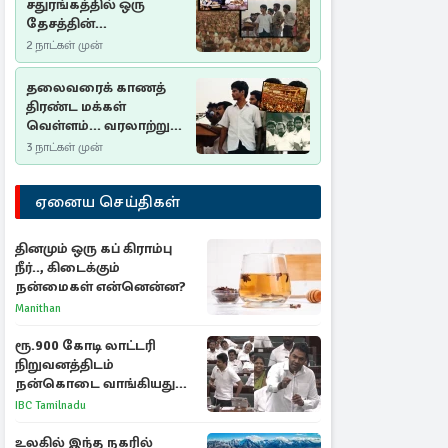
சதுரங்கத்தில் ஒரு
தேசத்தின்
தீர்க்கதரிசனம் :
2 நாட்கள் முன்
சுதுமலை பிரகடனம்
ஒரு வரலாற்றுப் பாடம்
தலைவரைக் காணத்
திரண்ட மக்கள்
வெள்ளம்... வரலாற்றுச்
சிறப்புமிக்க சுதுமலைப்
3 நாட்கள் முன்
பிரகடனம்…
ஏனைய செய்திகள்
தினமும் ஒரு கப் கிராம்பு
நீர்.., கிடைக்கும்
நன்மைகள் என்னென்ன?
Manithan
ரூ.900 கோடி லாட்டரி
நிறுவனத்திடம்
நன்கொடை வாங்கியது
ஏன்? உதயநிதி - ஆதவ்
IBC Tamilnadu
விவாதம்
உலகில் இந்த நகரில்