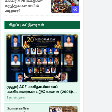
கலவரம்! 28 கைதிகள்
மருத்துவமனையில்
அனுமதி
சிறப்பு கட்டுரைகள்
மூதூர் ACF மனிதாபிமானப்
பணியாளர்கள் படுகொலை (2006):
20 ஆண்டுகளாகியும் நீதி
1 நாள் முன்
மறுக்கப்பட்ட மனிதாபிமானப்
பேரவலம்
பேரரசுகளின்