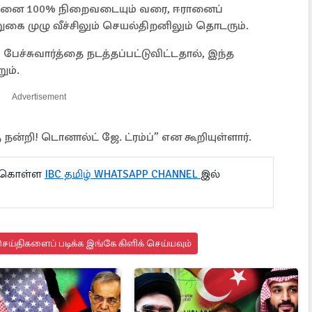
்தனை 100% நிறைவடையும் வரை, ஈரானைப்
கை முழு வீச்சிலும் செயல்திறனிலும் தொடரும்.
ச்சுவார்த்தை நடத்தப்பட்டுவிட்டதால், இந்த
ம்.
Advertisement
நன்றி! டொனால்ட் ஜே. ட்ரம்ப்” என கூறியுள்ளார்.
ு கொள்ள
IBC தமிழ் WHATSAPP CHANNEL
இல்
ய்திகளைப் படிக்க இங்கே கிளிக் செய்யவும்