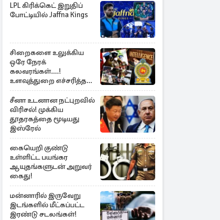
LPL கிரிக்கெட் இறுதிப்
போட்டியில் Jaffna Kings
சிறைகளை உலுக்கிய
ஒரே நேரக்
கலவரங்கள்....!
உளவுத்துறை எச்சரித்த
பாரிய சதி அம்பலம்
சீனா உடனான நட்புறவில்
விரிசல்! முக்கிய
தூதரகத்தை மூடியது
இஸ்ரேல்
கையெறி குண்டு
உள்ளிட்ட பயங்கர
ஆயுதங்களுடன் அறுவர்
கைது!
மன்னாரில் இருவேறு
இடங்களில் மீட்கப்பட்ட
இரண்டு சடலங்கள்!