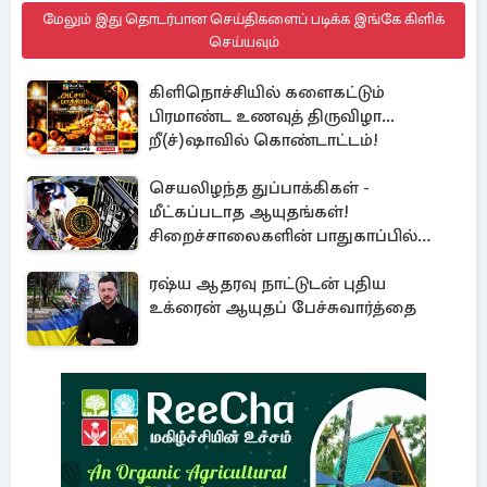
மேலும் இது தொடர்பான செய்திகளைப் படிக்க இங்கே கிளிக்
செய்யவும்
கிளிநொச்சியில் களைகட்டும்
பிரமாண்ட உணவுத் திருவிழா...
றீ(ச்)ஷாவில் கொண்டாட்டம்!
செயலிழந்த துப்பாக்கிகள் -
மீட்கப்படாத ஆயுதங்கள்!
சிறைச்சாலைகளின் பாதுகாப்பில்
பாரிய அச்சுறுத்தல்
ரஷ்ய ஆதரவு நாட்டுடன் புதிய
உக்ரைன் ஆயுதப் பேச்சுவார்த்தை