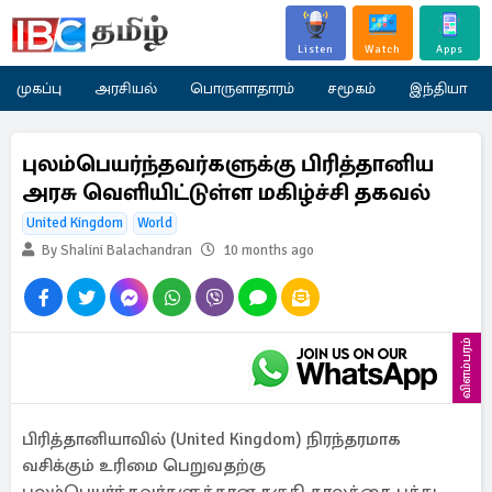
Listen
Watch
Apps
முகப்பு
அரசியல்
பொருளாதாரம்
சமூகம்
இந்தியா
புலம்பெயர்ந்தவர்களுக்கு பிரித்தானிய
அரசு வெளியிட்டுள்ள மகிழ்ச்சி தகவல்
United Kingdom
World
By Shalini Balachandran
10 months ago
விளம்பரம்
பிரித்தானியாவில் (United Kingdom) நிரந்தரமாக
வசிக்கும் உரிமை பெறுவதற்கு