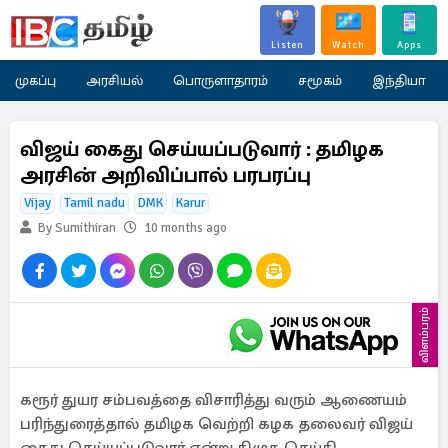
Listen
Watch
Apps
முகப்பு
அரசியல்
பொருளாதாரம்
சமூகம்
இந்தியா
விஜய் கைது செய்யப்படுவார் : தமிழக
அரசின் அறிவிப்பால் பரபரப்பு
Vijay
Tamil nadu
DMK
Karur
By Sumithiran
10 months ago
விளம்பரம்
கரூர் துயர சம்பவத்தை விசாரித்து வரும் ஆணையம்
பரிந்துரைத்தால் தமிழக வெற்றி கழக தலைவர் விஜய்