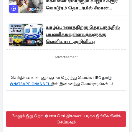
மக்களை ஏமாற்றும் விஜய்! கரூர்
கொடூரம் தொடர்பில் சீமான்
ஆதங்கம்
யாழ்ப்பாணத்திற்கு தொடருந்தில்
பயணிக்கவுள்ளவர்களுக்கு
வெளியான அறிவிப்பு
Advertisement
செய்திகளை உடனுக்குடன் தெரிந்து கொள்ள IBC தமிழ்
WHATSAPP CHANNEL
இல் இணைந்து கொள்ளுங்கள்...!
மேலும் இது தொடர்பான செய்திகளைப் படிக்க இங்கே கிளிக்
செய்யவும்