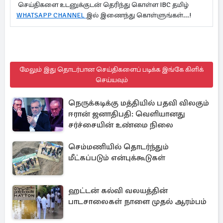
செய்திகளை உடனுக்குடன் தெரிந்து கொள்ள IBC தமிழ்
WHATSAPP CHANNEL
இல் இணைந்து கொள்ளுங்கள்...!
மேலும் இது தொடர்பான செய்திகளைப் படிக்க இங்கே கிளிக்
செய்யவும்
நெருக்கடிக்கு மத்தியில் பதவி விலகும்
ஈரான் ஜனாதிபதி: வெளியானது
சர்ச்சையின் உண்மை நிலை
செம்மணியில் தொடர்ந்தும்
மீட்கப்படும் என்புக்கூடுகள்
ஹட்டன் கல்வி வலயத்தின்
பாடசாலைகள் நாளை முதல் ஆரம்பம்