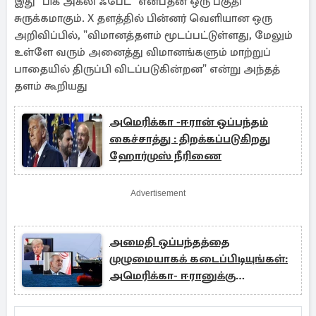
இது "பிக் அக்லி ஃபேட்" என்பதன் ஒரு பகுதி
சுருக்கமாகும். X தளத்தில் பின்னர் வெளியான ஒரு
அறிவிப்பில், "விமானத்தளம் மூடப்பட்டுள்ளது, மேலும்
உள்ளே வரும் அனைத்து விமானங்களும் மாற்றுப்
பாதையில் திருப்பி விடப்படுகின்றன" என்று அந்தத்
தளம் கூறியது
அமெரிக்கா -ஈரான் ஒப்பந்தம்
கைச்சாத்து : திறக்கப்படுகிறது
ஹோர்முஸ் நீரிணை
Advertisement
அமைதி ஒப்பந்தத்தை
முழுமையாகக் கடைப்பிடியுங்கள்:
அமெரிக்கா- ஈரானுக்கு
வலியுறுத்தல்