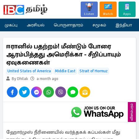
Listen
Watch
Apps
முகப்பு
அரசியல்
பொருளாதாரம்
சமூகம்
இந்தியா
ஈரானில் பதற்றம்! மீண்டும் போரை
ஆரம்பித்தது அமெரிக்கா - சீறிப்பாயும்
ஏவுகணைகள்
United States of America
Middle East
Strait of Hormuz
By Dhilak
a month ago
விளம்பரம்
ஹோர்முஸ் நீரிணையில் வர்த்தகக் கப்பல்கள் மீது