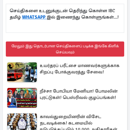
செய்திகளை உடனுக்குடன் தெரிந்து கொள்ள IBC
தமிழ்
WHATSAPP
இல் இணைந்து கொள்ளுங்கள்...!
மேலும் இது தொடர்பான செய்திகளைப் படிக்க இங்கே கிளிக்
செய்யவும்
உயர்தரப் பரீட்சை மாணவர்களுக்காக
சிறப்பு போக்குவரத்து சேவை!
றீச்சா போபியா மேனியா! போமலின்
புரட்டுகள்! பெஸ்ரிவல் குழப்பங்கள்!
காவல்துறையினரின் விசேட
நடவடிக்கை! கடமையில்
ஈடுபடுத்தப்படும் 10,000 அதிகாரிகள்