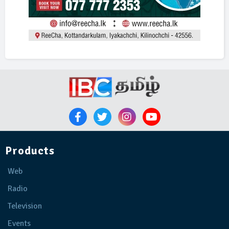
Products
Web
Radio
Television
Events