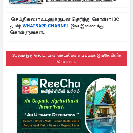
போர் கப்பல்கள்
செய்திகளை உடனுக்குடன் தெரிந்து கொள்ள IBC
தமிழ்
WHATSAPP CHANNEL
இல் இணைந்து
கொள்ளுங்கள்...
மேலும் இது தொடர்பான செய்திகளைப் படிக்க இங்கே கிளிக்
செய்யவும்