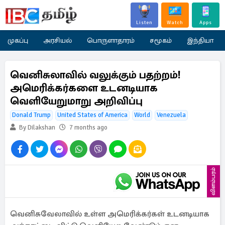
Listen
Watch
Apps
முகப்பு
அரசியல்
பொருளாதாரம்
சமூகம்
இந்தியா
வெனிசுலாவில் வலுக்கும் பதற்றம்!
அமெரிக்கர்களை உடனடியாக
வெளியேறுமாறு அறிவிப்பு
Donald Trump
United States of America
World
Venezuela
By Dilakshan
7 months ago
விளம்பரம்
வெனிசுவேலாவில் உள்ள அமெரிக்கர்கள் உடனடியாக