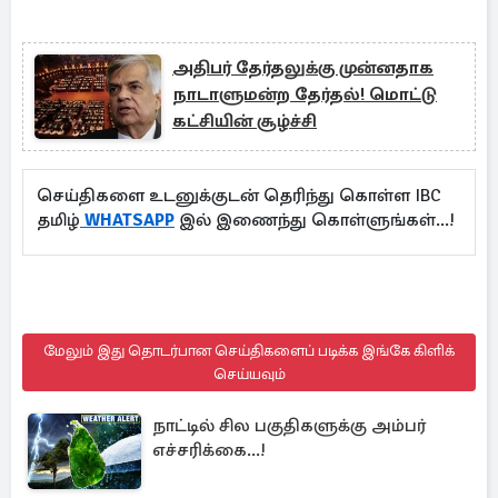
அதிபர் தேர்தலுக்கு முன்னதாக
நாடாளுமன்ற தேர்தல்! மொட்டு
கட்சியின் சூழ்ச்சி
செய்திகளை உடனுக்குடன் தெரிந்து கொள்ள IBC
தமிழ்
WHATSAPP
இல் இணைந்து கொள்ளுங்கள்...!
மேலும் இது தொடர்பான செய்திகளைப் படிக்க இங்கே கிளிக்
செய்யவும்
நாட்டில் சில பகுதிகளுக்கு அம்பர்
எச்சரிக்கை...!