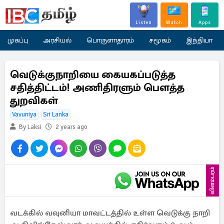
Listen
Watch
Apps
முகப்பு
அரசியல்
பொருளாதாரம்
சமூகம்
இந்தியா
வெடுக்குநாறியை கையகப்படுத்த
சதித்திட்டம்! அணிதிரளும் பௌத்த
துறவிகள்
Vavuniya
Sri Lanka
By Laksi
2 years ago
விளம்பரம்
வடக்கில் வவுனியா மாவட்டத்தில் உள்ள வெடுக்கு நாறி