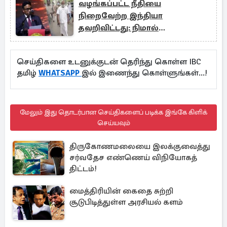
வழங்கப்பட்ட நீதியை
நிறைவேற்ற இந்தியா
தவறிவிட்டது: நிமால்
விநாயகமூர்த்தி
செய்திகளை உடனுக்குடன் தெரிந்து கொள்ள IBC
தமிழ்
WHATSAPP
இல் இணைந்து கொள்ளுங்கள்...!
மேலும் இது தொடர்பான செய்திகளைப் படிக்க இங்கே கிளிக்
செய்யவும்
திருகோணமலையை இலக்குவைத்து
சர்வதேச எண்ணெய் விநியோகத்
திட்டம்!
மைத்திரியின் கைதை சுற்றி
சூடுபிடித்துள்ள அரசியல் களம்