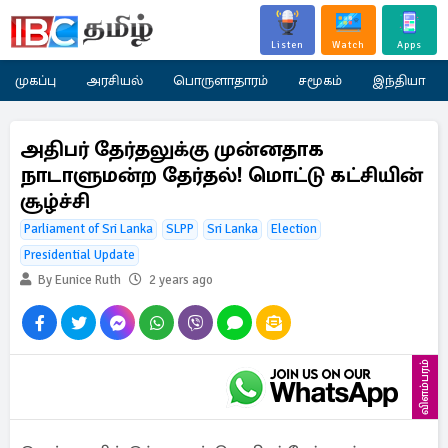
Listen
Watch
Apps
முகப்பு
அரசியல்
பொருளாதாரம்
சமூகம்
இந்தியா
அதிபர் தேர்தலுக்கு முன்னதாக
நாடாளுமன்ற தேர்தல்! மொட்டு கட்சியின்
சூழ்ச்சி
Parliament of Sri Lanka
SLPP
Sri Lanka
Election
Presidential Update
By Eunice Ruth
2 years ago
விளம்பரம்