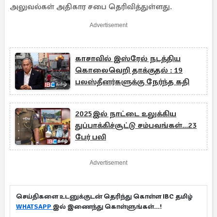
அலுவல்கள் அதிகார சபை தெரிவித்துள்ளது.
Advertisement
காசாவில் இஸ்ரேல் நடத்திய
கொலைவெறி தாக்குதல் : 19
பலஸ்தீனர்களுக்கு நேர்ந்த கதி
2025இல் நாட்டை உலுக்கிய
துப்பாக்கிச்சூட்டு சம்பவங்கள்...23
பேர் பலி
Advertisement
செய்திகளை உடனுக்குடன் தெரிந்து கொள்ள IBC தமிழ்
WHATSAPP
இல் இணைந்து கொள்ளுங்கள்...!