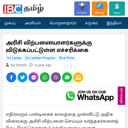
Listen
Watch
Apps
முகப்பு
அரசியல்
பொருளாதாரம்
சமூகம்
இந்தியா
அரிசி விற்பனையாளர்களுக்கு
விடுக்கப்பட்டுள்ள எச்சரிக்கை
Sri Lanka
Sri Lankan Peoples
Rice Price
By Harrish
a year ago
விளம்பரம்
எதிர்வரும் பண்டிகைக் காலத்தை முன்னிட்டு அதிக
விலைக்கு அரிசி விற்பனை செய்யும் வர்த்தகர்களைத்