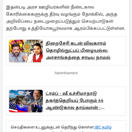
இதன்படி அரச ஊழியர்களின் நீண்டகால
கோரிக்கைகளுக்கு தீர்வு வழங்கும் நோக்கில், அந்த
அறிவிப்பை நடைமுறைப்படுத்தும் செயற்பாடுகள்
தற்போது உத்தியோகபூர்வமாக ஆரம்பிக்கப்பட்டுள்ளன.
திறைசேரி கடன் விவகாரம்
தொழில்நுட்பப் பிழையல்ல:
அரசாங்கத்தை சாடிய நாமல்
Advertisement
ட்ரம்ப் - ஷீ உச்சிமாநாடு
தகர்த்தெறியப் போகும் 44
ஆண்டுகால தாய்வான் -
அமெரிக்க உத்தரவாதம்!
செய்திகளை உடனுக்குடன் தெரிந்து கொள்ள
IBC தமிழ்