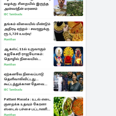
வழக்கு: சிறையில் இருந்த
அன்வர்தீன் மரணம்
IBC Tamilnadu
தங்கம் விலையில் மீண்டும்
அதிரடி ஏற்றம் - சவரனுக்கு
ரூ.1,720 உயர்வு!
Manithan
ஆகஸ்ட் 11ல் உருவாகும்
கஜகேசரி ராஜயோகம்:
தொழில் நிலையில்
அதிர்ஷ்டம் பெறும் 3
Manithan
ராசிகள்!
ஏற்கனவே நிலைப்பாடு
தெளிவாகிவிட்டது...
கூட்டத்துக்கான தேவை
என்ன? - கனிமொழி
IBC Tamilnadu
விமர்சனம்
Pattani Masala : உடல் எடை
குறைக்க உதவும் கேரளா
ஸ்டைல் பச்சை பட்டாணி
கிரேவி
Manithan