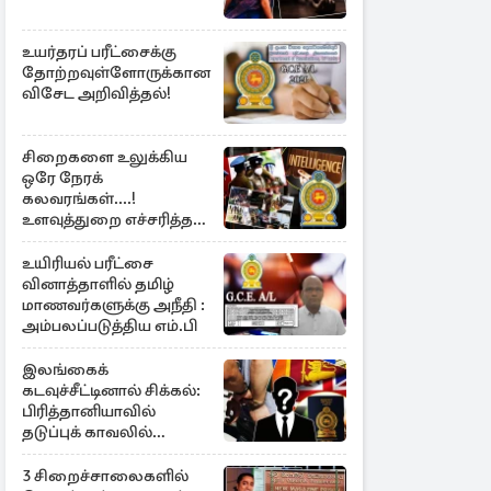
உயர்தரப் பரீட்சைக்கு
தோற்றவுள்ளோருக்கான
விசேட அறிவித்தல்!
சிறைகளை உலுக்கிய
ஒரே நேரக்
கலவரங்கள்....!
உளவுத்துறை எச்சரித்த
பாரிய சதி அம்பலம்
உயிரியல் பரீட்சை
வினாத்தாளில் தமிழ்
மாணவர்களுக்கு அநீதி :
அம்பலப்படுத்திய எம்.பி
இலங்கைக்
கடவுச்சீட்டினால் சிக்கல்:
பிரித்தானியாவில்
தடுப்புக் காவலில்
முன்னாள் எம்.பி!
3 சிறைச்சாலைகளில்