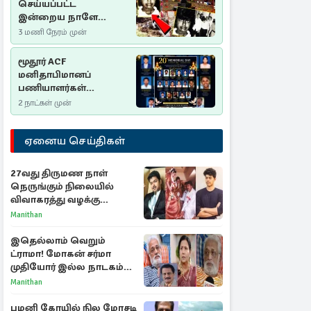
செய்யப்பட்ட
இன்றைய நாளே
செம்மணி
3 மணி நேரம் முன்
இனப்படுகொலை
தினம்…!
மூதூர் ACF
மனிதாபிமானப்
பணியாளர்கள்
படுகொலை (2006): 20
2 நாட்கள் முன்
ஆண்டுகளாகியும் நீதி
மறுக்கப்பட்ட
ஏனைய செய்திகள்
மனிதாபிமானப்
பேரவலம்
27வது திருமண நாள்
நெருங்கும் நிலையில்
விவாகரத்து வழக்கு
வாபஸ்! விஜய்யுடன்
Manithan
மீண்டும் இணைவாரா?
இதெல்லாம் வெறும்
ட்ராமா! மோகன் சர்மா
முதியோர் இல்ல நாடகம்
குறித்து குட்டி பத்மினி
Manithan
பரபரப்பு பேட்டி
பழனி கோயில் நில மோசடி