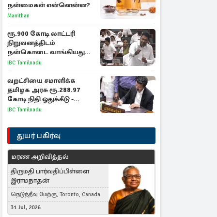
நன்மைகள் என்னென்ன?
Manithan
ரூ.900 கோடி லாட்டரி
நிறுவனத்திடம்
நன்கொடை வாங்கியது
ஏன்? உதயநிதி - ஆதவ்
IBC Tamilnadu
விவாதம்
வறட்சியை சமாளிக்க
தமிழக அரசு ரூ.288.97
கோடி நிதி ஒதுக்கீடு -
வெளியான அரசாணை
IBC Tamilnadu
துயர் பகிர்வு
மரண அறிவித்தல்
திருமதி பார்வதிப்பிள்ளை
இராமநாதன்
நெடுந்தீவு மேற்கு, Toronto, Canada
31 Jul, 2026