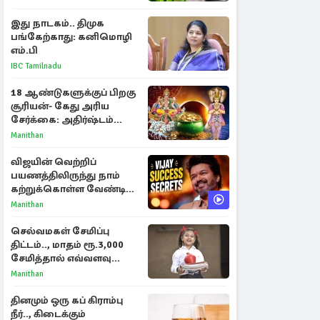
இது நாடகம்.. திமுக
பங்கேற்காது: கனிமொழி
எம்.பி
IBC Tamilnadu
18 ஆண்டுகளுக்குப் பிறகு
சூரியன்- கேது அரிய
சேர்க்கை: அதிர்ஷ்டம்
பெறும் 3 ராசிகள்!
Manithan
விஜயின் வெற்றிப்
பயணத்திலிருந்து நாம்
கற்றுக்கொள்ள வேண்டிய
முக்கிய 3 விடயங்கள்!
Manithan
செல்வமகள் சேமிப்பு
திட்டம்.., மாதம் ரூ.3,000
சேமித்தால் எவ்வளவு
கிடைக்கும்?
Manithan
தினமும் ஒரு கப் கிராம்பு
நீர்.., கிடைக்கும்