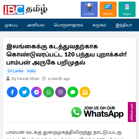
Listen
Watch
Apps
முகப்பு
அரசியல்
பொருளாதாரம்
சமூகம்
இந்தியா
இலங்கைக்கு கடத்துவதற்காக
கொண்டுவரப்பட்ட 120 பந்தய புறாக்கள்!
பாம்பன் அருகே பறிமுதல்
Sri Lanka
India
By Farook Sihan
a month ago
விளம்பரம்
பாம்பன் வடக்கு துறைமுகத்திலிருந்து நாட்டுப்படகு