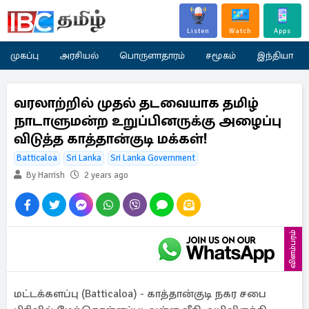
Listen
Watch
Apps
முகப்பு
அரசியல்
பொருளாதாரம்
சமூகம்
இந்தியா
வரலாற்றில் முதல் தடவையாக தமிழ்
நாடாளுமன்ற உறுப்பினருக்கு அழைப்பு
விடுத்த காத்தான்குடி மக்கள்!
Batticaloa
Sri Lanka
Sri Lanka Government
By Harrish
2 years ago
விளம்பரம்
மட்டக்களப்பு (Batticaloa) - காத்தான்குடி நகர சபை