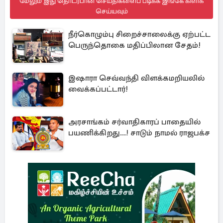
மேலும் இது தொடர்பான செய்திகளைப் படிக்க இங்கே கிளிக்
செய்யவும்
நீர்கொழும்பு சிறைச்சாலைக்கு ஏற்பட்ட
பெருந்தொகை மதிப்பிலான சேதம்!
இஷாரா செவ்வந்தி விளக்கமறியலில்
வைக்கப்பட்டார்!
அரசாங்கம் சர்வாதிகாரப் பாதையில்
பயணிக்கிறது...! சாடும் நாமல் ராஜபக்ச