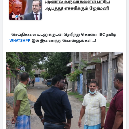
புடினால் உருவாகவுள்ள பாரிய
ஆபத்து! எச்சரிக்கும் ஜேர்மனி
செய்திகளை உடனுக்குடன் தெரிந்து கொள்ள IBC தமிழ்
WHATSAPP
இல் இணைந்து கொள்ளுங்கள்...!