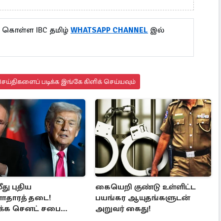
ு கொள்ள IBC தமிழ்
WHATSAPP CHANNEL
இல்
ய்திகளைப் படிக்க இங்கே கிளிக் செய்யவும்
ீது புதிய
கையெறி குண்டு உள்ளிட்ட
ாதாரத் தடை!
பயங்கர ஆயுதங்களுடன்
்க செனட் சபை
அறுவர் கைது!
்