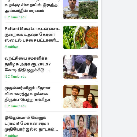
வழக்கு: சிறையில் இருந்த
அன்வர்தீன் மரணம்
IBC Tamilnadu
Pattani Masala : உடல் எடை
குறைக்க உதவும் கேரளா
ஸ்டைல் பச்சை பட்டாணி
கிரேவி
Manithan
வறட்சியை சமாளிக்க
தமிழக அரசு ரூ.288.97
கோடி நிதி ஒதுக்கீடு -
வெளியான அரசாணை
IBC Tamilnadu
முதல்வர் விஜய் மீதான
விவாகரத்து வழக்கை
திரும்ப பெற்ற சங்கீதா
IBC Tamilnadu
இதெல்லாம் வெறும்
ட்ராமா! மோகன் சர்மா
முதியோர் இல்ல நாடகம்
குறித்து குட்டி பத்மினி
Manithan