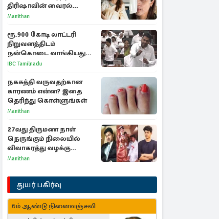
திரிஷாவின் வைரல்
செல்ஃபிக்கு மருத்துவர்
Manithan
விளக்கம்
ரூ.900 கோடி லாட்டரி
நிறுவனத்திடம்
நன்கொடை வாங்கியது
ஏன்? உதயநிதி - ஆதவ்
IBC Tamilnadu
விவாதம்
நகசுத்தி வருவதற்கான
காரணம் என்ன? இதை
தெரிந்து கொள்ளுங்கள்
Manithan
27வது திருமண நாள்
நெருங்கும் நிலையில்
விவாகரத்து வழக்கு
வாபஸ்! விஜய்யுடன்
Manithan
மீண்டும் இணைவாரா?
துயர் பகிர்வு
6ம் ஆண்டு நினைவஞ்சலி