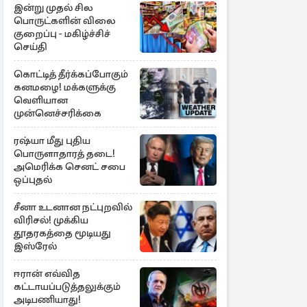
இன்று முதல் சில
பொருட்களின் விலை
குறைப்பு - மகிழ்ச்சிச்
செய்தி
கொட்டித் தீர்க்கப்போகும்
கனமழை! மக்களுக்கு
வெளியான
முன்னெச்சரிக்கை
ரஷ்யா மீது புதிய
பொருளாதாரத் தடை!
அமெரிக்க செனட் சபை
ஒப்புதல்
சீனா உடனான நட்புறவில்
விரிசல்! முக்கிய
தூதரகத்தை மூடியது
இஸ்ரேல்
ஈரான் எவ்வித
கட்டாயப்படுத்தலுக்கும்
அடிபணியாது!