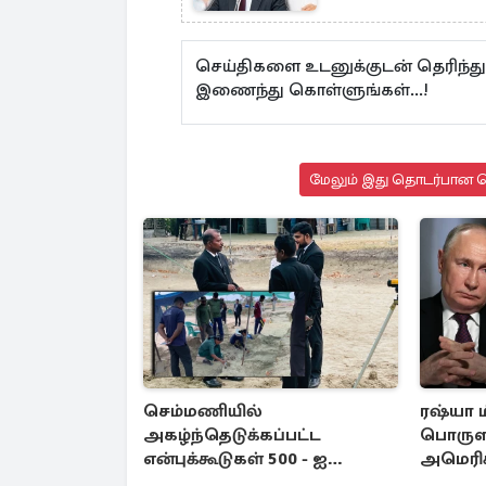
செய்திகளை உடனுக்குடன் தெரிந்த
இணைந்து கொள்ளுங்கள்...!
மேலும் இது தொடர்பான செ
செம்மணியில்
ரஷ்யா ம
அகழ்ந்தெடுக்கப்பட்ட
பொருள
என்புக்கூடுகள் 500 - ஐ
அமெரிக
தாண்டியது
ஒப்புதல