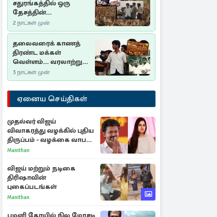
சதுரங்கத்தில் ஒரு
தேசத்தின்
தீர்க்கதரிசனம் :
2 நாட்கள் முன்
சுதுமலை பிரகடனம்
ஒரு வரலாற்றுப் பாடம்
தலைவரைக் காணத்
திரண்ட மக்கள்
வெள்ளம்... வரலாற்றுச்
சிறப்புமிக்க சுதுமலைப்
3 நாட்கள் முன்
பிரகடனம்…
ஏனைய செய்திகள்
முதல்வர் விஜய்
விவாகரத்து வழக்கில் புதிய
திருப்பம் - வழக்கை வாபஸ்
பெற்ற சங்கீதா!
Manithan
விஜய் மற்றும் நடிகை
திரிஷாவின்
புகைப்படங்கள்
Manithan
பழனி கோயில் நில மோசடி