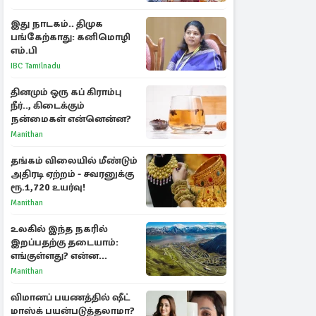
பரபரப்பு பேட்டி
இது நாடகம்.. திமுக
பங்கேற்காது: கனிமொழி
எம்.பி
IBC Tamilnadu
தினமும் ஒரு கப் கிராம்பு
நீர்.., கிடைக்கும்
நன்மைகள் என்னென்ன?
Manithan
தங்கம் விலையில் மீண்டும்
அதிரடி ஏற்றம் - சவரனுக்கு
ரூ.1,720 உயர்வு!
Manithan
உலகில் இந்த நகரில்
இறப்பதற்கு தடையாம்:
எங்குள்ளது? என்ன
காரணம் தெரியுமா?
Manithan
விமானப் பயணத்தில் ஷீட்
மாஸ்க் பயன்படுத்தலாமா?