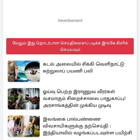
Advertisement
மேலும் இது தொடர்பான செய்திகளைப் படிக்க இங்கே கிளிக்
செய்யவும்
கடல் அலையில் சிக்கி வெளிநாட்டு
சுற்றுலாப் பயணி பலி
ஓய்வு பெற்ற இராணுவ வீரர்கள்
வசமாகும் சிறைச்சாலை பாதுகாப்பு!
அரசாங்கத்தின் முக்கிய முடிவு
இலங்கை பால்பண்ணை
விவசாயிகளுக்கு நற்செய்தி :
இந்தியாவில் வழங்கப்படவுள்ள பயிற்சி