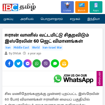
Listen
Watch
Apps
முகப்பு
அரசியல்
பொருளாதாரம்
சமூகம்
இந்தியா
ஈரான் வானில் வட்டமிட்டு சிதறவிடும்
இஸ்ரேலின் 60 ஜெட் விமானங்கள்
Iran
Middle East
World
Iran-Israel War
By Dhilak
a year ago
விளம்பரம்
சில மணிநேரங்களுக்கு முன்னர் புறப்பட்ட இஸ்ரேலின்
60 போர் விமானங்கள் ஈரானின் மையப் பகுதியில்