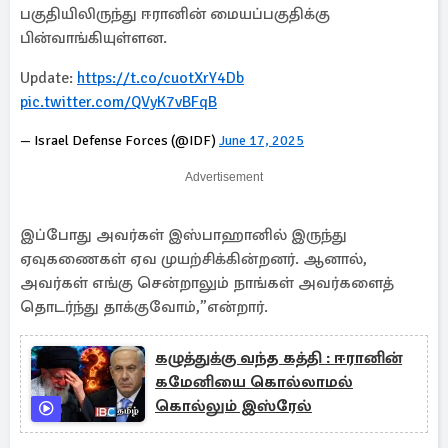
பகுதியிலிருந்து ஈரானின் மையப்பகுதிக்கு
பின்வாங்கியுள்ளன.
Update:
https://t.co/cuotXrY4Db
pic.twitter.com/QVyK7vBFqB
— Israel Defense Forces (@IDF)
June 17, 2025
Advertisement
இப்போது அவர்கள் இஸ்பாஹானில் இருந்து
ஏவுகணைகள் ஏவ முயற்சிக்கின்றனர். ஆனால்,
அவர்கள் எங்கு சென்றாலும் நாங்கள் அவர்களைத்
தொடர்ந்து தாக்குவோம்,”என்றார்.
கழுத்துக்கு வந்த கத்தி : ஈரானின்
கமேனியை கொல்லாமல்
கொல்லும் இஸ்ரேல்