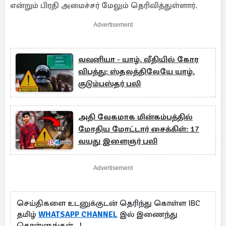
என்றும் பிரதி அமைச்சர் மேலும் தெரிவித்துள்ளார்.
Advertisement
வவுனியா - யாழ். வீதியில் கோர
விபத்து: ஸ்தலத்திலேயே யாழ்.
குடும்பஸ்தர் பலி
அதி வேகமாக மின்கம்பத்தில்
மோதிய மோட்டார் சைக்கிள்: 17
வயது இளைஞர் பலி
Advertisement
செய்திகளை உடனுக்குடன் தெரிந்து கொள்ள IBC
தமிழ்
WHATSAPP CHANNEL
இல் இணைந்து
கொள்ளுங்கள்...!