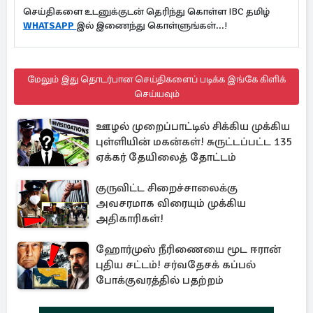
செய்திகளை உடனுக்குடன் தெரிந்து கொள்ள IBC தமிழ்
WHATSAPP
இல் இணைந்து கொள்ளுங்கள்...!
மேலும் இது தொடர்பான செய்திகளைப் படிக்க இங்கே கிளிக்
செய்யவும்
ஊழல் முறைப்பாட்டில் சிக்கிய முக்கிய
புள்ளியின் மகன்கள்! சுருட்டப்பட்ட 135
ஏக்கர் தேயிலைத் தோட்டம்
குருவிட்ட சிறைச்சாலைக்கு
அவசரமாக விரையும் முக்கிய
அதிகாரிகள்!
ஹோர்முஸ் நீரிணையை மூட ஈரான்
புதிய சட்டம்! சர்வதேசக் கப்பல்
போக்குவரத்தில் பதற்றம்