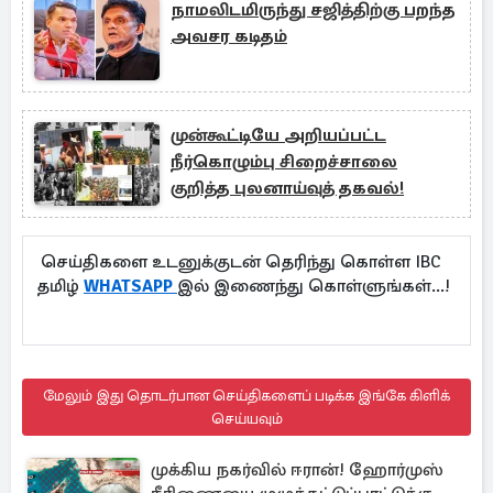
நாமலிடமிருந்து சஜித்திற்கு பறந்த
அவசர கடிதம்
முன்கூட்டியே அறியப்பட்ட
நீர்கொழும்பு சிறைச்சாலை
குறித்த புலனாய்வுத் தகவல்!
செய்திகளை உடனுக்குடன் தெரிந்து கொள்ள IBC
தமிழ்
WHATSAPP
இல் இணைந்து கொள்ளுங்கள்...!
மேலும் இது தொடர்பான செய்திகளைப் படிக்க இங்கே கிளிக்
செய்யவும்
முக்கிய நகர்வில் ஈரான்! ஹோர்முஸ்