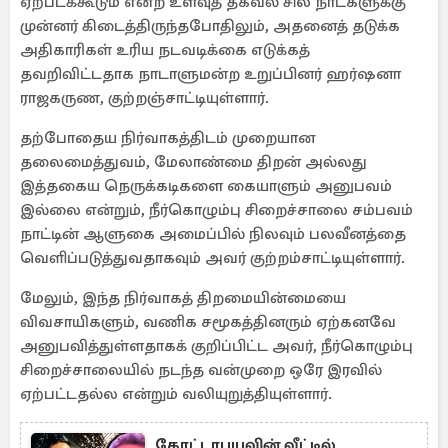
ஏற்படக்கூடும் என்ற உளவுத் தகவல் சில நாட்களுக்கு
முன்னர் கிடைத்திருந்தபோதிலும், அதனைத் தடுக்க
அதிகாரிகள் உரிய நடவடிக்கை எடுக்கத்
தவறிவிட்டதாக நாடாளுமன்ற உறுப்பினர் ஹர்ஷனா
ராஜகருண, குற்றஞ்சாட்டியுள்ளார்.
தற்போதைய நிர்வாகத்திடம் முறையான
தலைமைத்துவம், மேலாண்மை திறன் அல்லது
இத்தகைய நெருக்கடிகளை கையாளும் அனுபவம்
இல்லை என்றும், நீர்கொழும்பு சிறைச்சாலை சம்பவம்
நாட்டின் ஆளுகை அமைப்பில் நிலவும் பலவீனத்தை
வெளிப்படுத்துவதாகவும் அவர் குற்றம்சாட்டியுள்ளார்.
மேலும், இந்த நிர்வாகத் திறமையின்மையை
விவசாயிகளும், வணிக சமூகத்தினரும் ஏற்கனவே
அனுபவித்துள்ளதாகக் குறிப்பிட்ட அவர், நீர்கொழும்பு
சிறைச்சாலையில் நடந்த வன்முறை ஒரே இரவில்
ஏற்பட்டதல்ல என்றும் வலியுறுத்தியுள்ளார்.
கோட்டாபயவின் வீட்டில்