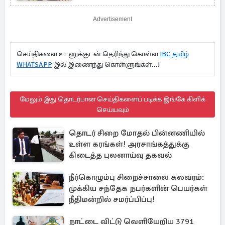
நீதிமன்றம் விடுத்த உத்தரவு
Advertisement
செய்திகளை உடனுக்குடன் தெரிந்து கொள்ள
IBC தமிழ்
WHATSAPP
இல் இணைந்து கொள்ளுங்கள்...!
மேலும் இது தொடர்பான செய்திகளைப் படிக்க இங்கே கிளிக்
செய்யவும்
தொடர் சிறை மோதல் பின்னணியில்
உள்ள கரங்கள்! அரசாங்கத்துக்கு
கிடைத்த புலனாய்வு தகவல்
நீர்கொழும்பு சிறைச்சாலை கலவரம்:
முக்கிய சந்தேக நபர்களின் பெயர்கள்
நீதிமன்றில் சமர்ப்பிப்பு!
நாட்டை விட்டு வெளியேறிய 3791