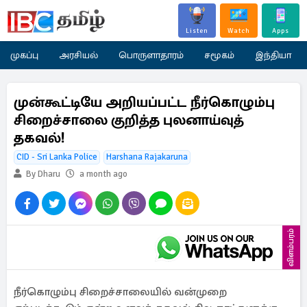
Listen
Watch
Apps
முகப்பு
அரசியல்
பொருளாதாரம்
சமூகம்
இந்தியா
முன்கூட்டியே அறியப்பட்ட நீர்கொழும்பு
சிறைச்சாலை குறித்த புலனாய்வுத்
தகவல்!
CID - Sri Lanka Police
Harshana Rajakaruna
By Dharu
a month ago
விளம்பரம்
நீர்கொழும்பு சிறைச்சாலையில் வன்முறை