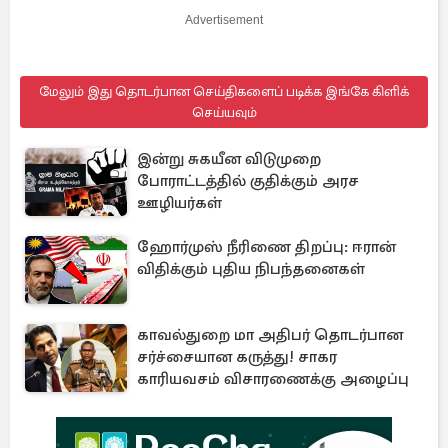
Advertisement
மேலும் இது தொடர்பான செய்திகளைப் படிக்க இங்கே கிளிக்
செய்யவும்
இன்று சுகயீன விடுமுறை
போராட்டத்தில் குதிக்கும் அரச
ஊழியர்கள்
ஹோர்முஸ் நீரிணை திறப்பு: ஈரான்
விதிக்கும் புதிய நிபந்தனைகள்
காவல்துறை மா அதிபர் தொடர்பான
சர்ச்சையான கருத்து! சாகர
காரியவசம் விசாரணைக்கு அழைப்பு