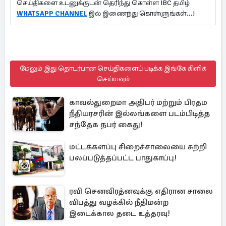
செய்திகளை உடனுக்குடன் தெரிந்து கொள்ள IBC தமிழ்
WHATSAPP CHANNEL
இல் இணைந்து கொள்ளுங்கள்...!
மேலும் இது தொடர்பான செய்திகளைப் படிக்க இங்கே கிளிக்
செய்யவும்
காவல்துறைமா அதிபர் மற்றும் பிரதம
நீதியரசரின் இல்லங்களை படம்பிடித்த
சந்தேக நபர் கைது!
மட்டக்களப்பு சிறைச்சாலையை சுற்றி
பலப்படுத்தப்பட்ட பாதுகாப்பு!
ரவி செனவிரத்னவுக்கு எதிரான சாலை
விபத்து வழக்கில் நீதிமன்ற
இடைக்கால தடை உத்தரவு!