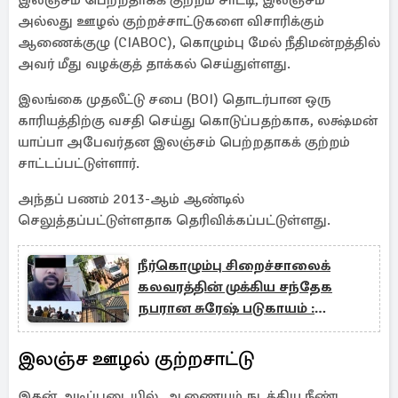
இலஞ்சம் பெற்றதாகக் குற்றம் சாட்டி, இலஞ்சம்
அல்லது ஊழல் குற்றச்சாட்டுகளை விசாரிக்கும்
ஆணைக்குழு (CIABOC), கொழும்பு மேல் நீதிமன்றத்தில்
அவர் மீது வழக்குத் தாக்கல் செய்துள்ளது.
இலங்கை முதலீட்டு சபை (BOI) தொடர்பான ஒரு
காரியத்திற்கு வசதி செய்து கொடுப்பதற்காக, லக்ஷ்மன்
யாப்பா அபேவர்தன இலஞ்சம் பெற்றதாகக் குற்றம்
சாட்டப்பட்டுள்ளார்.
அந்தப் பணம் 2013-ஆம் ஆண்டில்
செலுத்தப்பட்டுள்ளதாக தெரிவிக்கப்பட்டுள்ளது.
நீர்கொழும்பு சிறைச்சாலைக்
கலவரத்தின் முக்கிய சந்தேக
நபரான சுரேஷ் படுகாயம் :
வெளியான பின்னணி
இலஞ்ச ஊழல் குற்றசாட்டு
இதன் அடிப்படையில், ஆணையம் நடத்திய நீண்ட