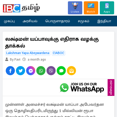
Listen
Watch
Apps
முகப்பு
அரசியல்
பொருளாதாரம்
சமூகம்
இந்தியா
லக்ஷ்மன் யப்பாவுக்கு எதிராக வழக்கு
தாக்கல்
Lakshman Yapa Abeywardena
CIABOC
By Pavi
a month ago
விளம்பரம்
முன்னாள் அமைச்சர் லக்ஷ்மன் யாப்பா அபேவர்தன
ஒரு தொழிலதிபரிடமிருந்து 1 மில்லியன் ரூபா