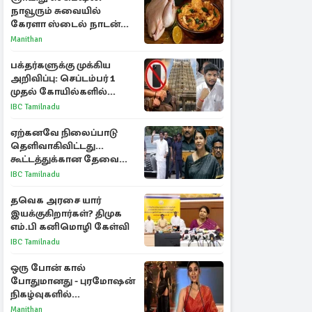
நாவூரும் சுவையில்
கேரளா ஸ்டைல் நாடன்
சிக்கன் குழம்பு ரெசிபி!
Manithan
பக்தர்களுக்கு முக்கிய
அறிவிப்பு: செப்டம்பர் 1
முதல் கோயில்களில்
மொபைலுக்கு தடை!
IBC Tamilnadu
ஏற்கனவே நிலைப்பாடு
தெளிவாகிவிட்டது...
கூட்டத்துக்கான தேவை
என்ன? - கனிமொழி
IBC Tamilnadu
விமர்சனம்
தவெக அரசை யார்
இயக்குகிறார்கள்? திமுக
எம்.பி கனிமொழி கேள்வி
IBC Tamilnadu
ஒரு போன் கால்
போதுமானது - புரமோஷன்
நிகழ்வுகளில்
பங்கேற்காதது குறித்து
Manithan