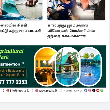
லையில் சிக்கி
கால்பந்து ஜாம்பவான்
ட்டு சுற்றுலாப் பயணி
லியோனல் மெஸ்ஸியின்
தந்தை காலமானார்!