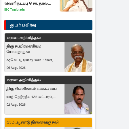
வெளிநடப்பு செய்தால்
ஆதரவாகவே கருதப்படும்
IBC Tamilnadu
– அமைச்சர் நிர்மல்குமார்
துயர் பகிர்வு
மரண அறிவித்தல்
திரு சுப்பிரமணியம்
யோகநாதன்
கரவெட்டி, Quincy-sous-Sénart,
France
06 Aug, 2026
மரண அறிவித்தல்
திரு சிவலிங்கம் கனகசபை
யாழ் நெடுந்தீவு 12ம் வட்டாரம்,
Jaffna, நயினாதீவு, London, United
02 Aug, 2026
Kingdom
15ம் ஆண்டு நினைவஞ்சலி