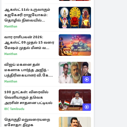
நயன்தாரா ஓபன் டாக்!
ஆகஸ்ட் 11ல் உருவாகும்
கஜகேசரி ராஜயோகம்:
தொழில் நிலையில்
அதிர்ஷ்டம் பெறும் 3
Manithan
ராசிகள்!
வார ராசிபலன் 2026:
ஆகஸ்ட் 09 முதல் 15 வரை
மேஷம் முதல் மீனம் வரை
முழு பலன்கள்
Manithan
விஜய் மகனை தன்
மகனாக பார்த்த அஜித் -
பத்திரிகையாளர் வி.கே.
சுந்தர் ஓபன் டாக்!
Manithan
100 நாட்கள்: விரைவில்
வெளியாகும் தவெக
அரசின் சாதனை பட்டியல்
IBC Tamilnadu
தொகுதி மறுவரையறை
மசோதா: திமுக