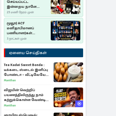
செய்யப்பட்ட
இன்றைய நாளே
செம்மணி
23 மணி நேரம் முன்
இனப்படுகொலை
தினம்…!
மூதூர் ACF
மனிதாபிமானப்
பணியாளர்கள்
படுகொலை (2006): 20
3 நாட்கள் முன்
ஆண்டுகளாகியும் நீதி
மறுக்கப்பட்ட
ஏனைய செய்திகள்
மனிதாபிமானப்
பேரவலம்
Tea Kadai Sweet Bonda :
டீக்கடை ஸ்டைல் இனிப்பு
போண்டா – வீட்டிலேயே
செய்வது எப்படி?
Manithan
விஜயின் வெற்றிப்
பயணத்திலிருந்து நாம்
கற்றுக்கொள்ள வேண்டிய
முக்கிய 3 விடயங்கள்!
Manithan
ஞாயிறு ஸ்பெஷல்: