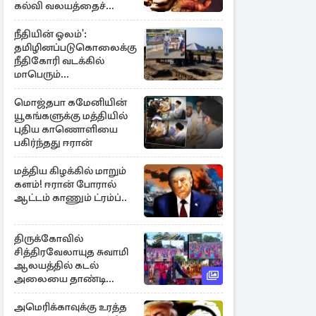
கல்வி வலயத்தைச்
சேர்ந்த 6 ஆசிரியர்கள்
குறித்து விசாரணை
நீதியின் ஓலம்':
தமிழினப்படுகொலைக்கு
நீதிகோரி வடக்கில்
மாபெரும்
கவனயீர்ப்புப்போராட்டம்
மொஜ்தபா கமேனியின்
யூகங்களுக்கு மத்தியில்
புதிய காணொளியை
பகிர்ந்தது ஈரான்
மத்திய கிழக்கில் மாறும்
களம்! ஈரான் போரால்
ஆட்டம் காணும் ட்ரம்ப்..
திருக்கோவில்
சித்திரவேலாயுத சுவாமி
ஆலயத்தில் கடல்
அலையை தாண்டி
ஒலித்த மாணவர்களின்
கால் சலங்கை ஓசை
அமெரிக்காவுக்கு உரத்த